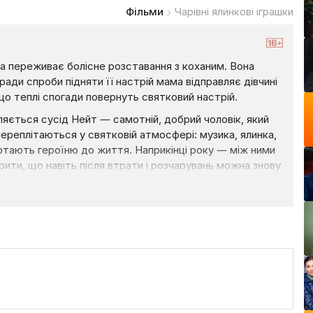
Фільми
Чарівні ялинкові іграшки
а переживає болісне розставання з коханим. Вона
аради спроби підняти її настрій мама відправляє дівчині
 що теплі спогади повернуть святковий настрій.
ляється сусід Нейт — самотній, добрий чоловік, який
переплітаються у святковій атмосфері: музика, ялинка,
ртають героїню до життя. Наприкінці року — між ними
ити, що навіть після втрати і розчарувань можна знову
ма з нотками фентезі та святкового настрою, де зима
ія про втрату і повернення віри, про те, як старі
атку, і як любов може повернути святкову магію