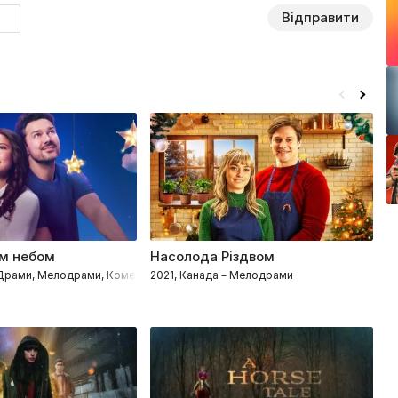
Відправити
им небом
Насолода Різдвом
Я
 Драми, Мелодрами, Комедії
2021, Канада – Мелодрами
20