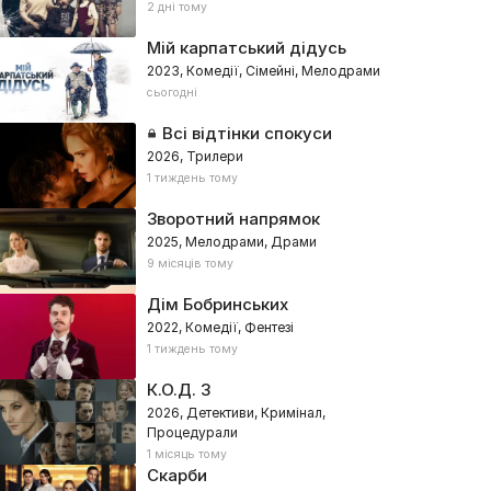
2 дні тому
Мій карпатський дідусь
2023, Комедії, Сімейні, Мелодрами
сьогодні
Всі відтінки спокуси
2026, Трилери
1 тиждень тому
Зворотний напрямок
2025, Мелодрами, Драми
9 місяців тому
Дім Бобринських
2022, Комедії, Фентезі
1 тиждень тому
К.О.Д. 3
2026, Детективи, Кримінал,
Процедурали
1 місяць тому
Скарби