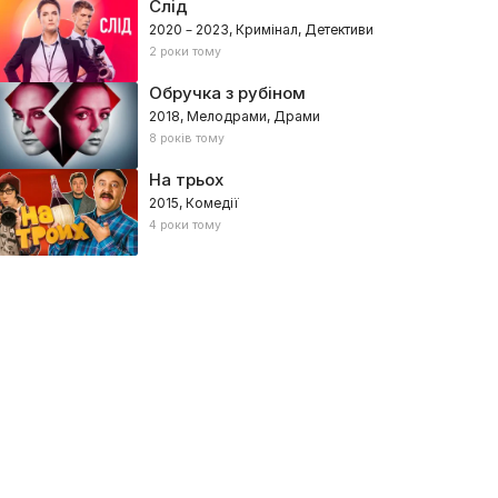
Слід
2020 – 2023, Кримінал, Детективи
2 роки тому
Обручка з рубіном
2018, Мелодрами, Драми
8 років тому
На трьох
2015, Комедії
4 роки тому
линка, кролик, папуга
Кольє для снігової баби
07, Україна – Мелодрами, Комедії
2007, Україна – Мелодрами, Мю