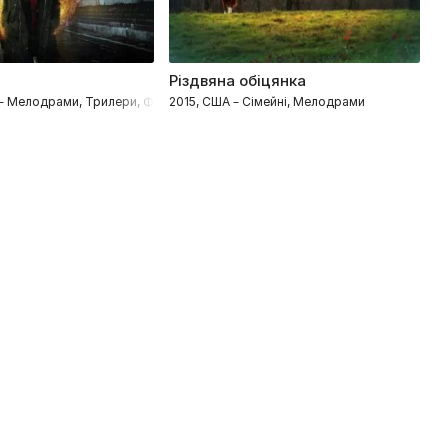
Різдвяна обіцянка
К
 – Мелодрами, Трилери, Фентезі
2015, США – Сімейні, Мелодрами
2