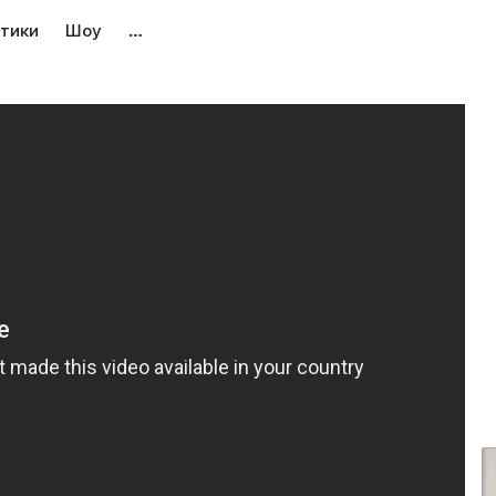
тики
Шоу
…