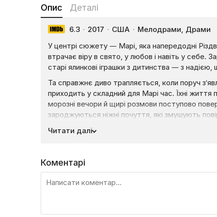
Опис
Деталі
6.3
·
2017
·
США
·
Мелодрами, Драми
У центрі сюжету — Марі, яка напередодні Різдв
втрачає віру в свято, у любов і навіть у себе. З
старі ялинкові іграшки з дитинства — з надією,
Та справжнє диво трапляється, коли поруч з’яв
приходить у складний для Марі час. Їхні життя 
морозні вечори й щирі розмови поступово пове
зароджуються ніжні почуття, які змушують повір
відкрити серце для кохання й надії.
Читати далі
«Чарівні ялинкові іграшки» — це тепла мелодра
стає тлом для внутрішнього переродження. Істор
Коментарі
спогади можуть стати поштовхом до нового поч
навіть у найпохмуріший час.