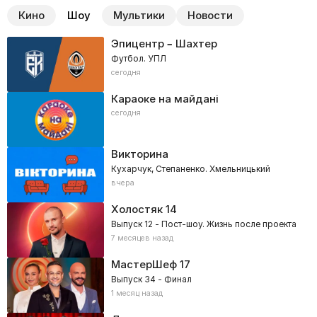
Кино
Шоу
Мультики
Новости
Эпицентр – Шахтер
Футбол. УПЛ
сегодня
Караоке на майдані
сегодня
Викторина
Кухарчук, Степаненко. Хмельницький
вчера
Холостяк
14
Выпуск 12 - Пост-шоу. Жизнь после проекта
7 месяцев назад
МастерШеф
17
Выпуск 34 - Финал
1 месяц назад