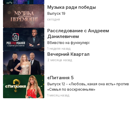
Музыка ради победы
Выпуск 19
сегодня
Расследование с Андреем
Данилевичем
Вбивство на фунікулері
1 неделя назад
Вечерний Квартал
2 месяца назад
єПитання
5
Выпуск 12 - «Любовь, какая она есть» против
«Семья по воскресеньям»
1 месяц назад