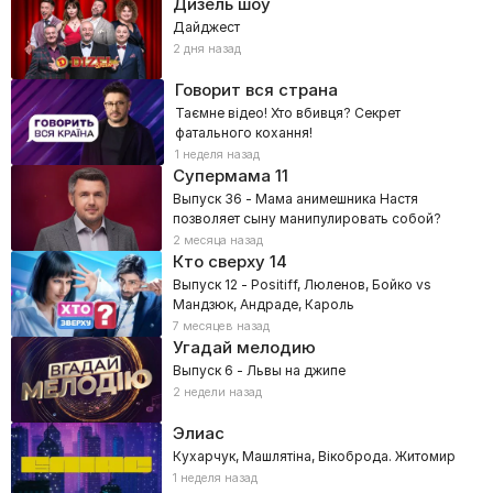
Дизель шоу
Дайджест
2 дня назад
Говорит вся страна
Таємне відео! Хто вбивця? Секрет
фатального кохання!
1 неделя назад
Супермама
11
Выпуск 36 - Мама анимешника Настя
позволяет сыну манипулировать собой?
2 месяца назад
Кто сверху
14
Выпуск 12 - Positiff, Люленов, Бойко vs
Мандзюк, Андраде, Кароль
7 месяцев назад
Угадай мелодию
Выпуск 6 - Львы на джипе
2 недели назад
Элиас
Кухарчук, Машлятіна, Вікоброда. Житомир
1 неделя назад