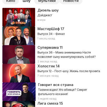
Кино
Шоу
Мультики
Новости
Дизель шоу
Дайджест
вчера
МастерШеф
17
Выпуск 34 - Финал
1 месяц назад
Супермама
11
Выпуск 36 - Мама анимешника Настя
позволяет сыну манипулировать собой?
2 месяца назад
Холостяк
14
Выпуск 12 - Пост-шоу. Жизнь после проекта
7 месяцев назад
Говорит вся страна
Таємне відео! Хто вбивця? Секрет
фатального кохання!
1 неделя назад
Лига смеха
15