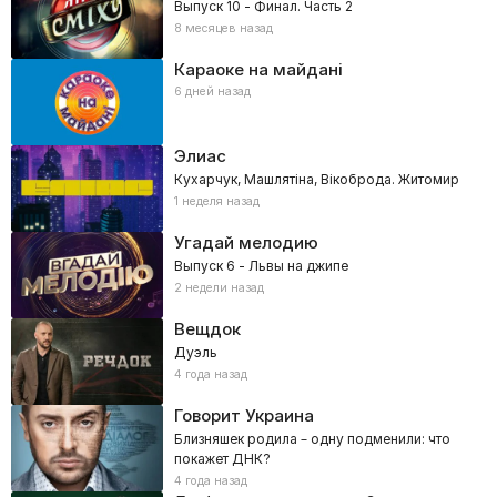
Выпуск 10 - Финал. Часть 2
8 месяцев назад
Караоке на майдані
6 дней назад
Элиас
Кухарчук, Машлятіна, Вікоброда. Житомир
1 неделя назад
Угадай мелодию
Выпуск 6 - Львы на джипе
2 недели назад
Вещдок
Дуэль
4 года назад
Говорит Украина
Близняшек родила – одну подменили: что
покажет ДНК?
4 года назад