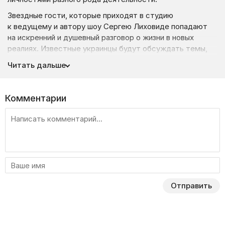
Звездные гости, которые приходят в студию
к ведущему и автору шоу Сергею Лиховиде попадают
на искренний и душевный разговор о жизни в новых
реалиях. Известные украинцы будут обсуждать темы,
которые в последнее время ежедневно звучат в домах
Читать дальше
каждого из нас для того, чтобы поделиться личным
опытом и переживаниями и успокоить зрителей,
которые разуверились в собственных силах.
Комментарии
Герои расскажут, какое влияние имеет на их жизнь
война, как они пережили первую встречу с ней и как
справляются с нестабильностью в душе. Сейчас всех
переполняют эмоции и негативные чувства и ими нужно
делиться, их нужно проживать и отпускать. Поэтому
проект можно приравнять к своего рода нестандартной
форме психотерапии военного времени.
Отправить
Основная цель программы помочь украинцам немного
расслабиться, поймать позитивную волну, разделить
со зрителями светлую и мотивирующую энергию
движения, не дать людям закрыться в себе и опустить