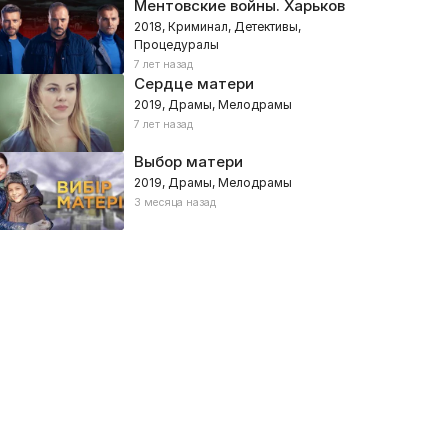
Ментовские войны. Харьков
2018, Криминал, Детективы,
Процедуралы
7 лет назад
Сердце матери
2019, Драмы, Мелодрамы
7 лет назад
одня
Когда мы дома
Выбор матери
020, Украина – Комедии, Семейные
2014, Украина – Комедии, Семе
2019, Драмы, Мелодрамы
3 месяца назад
Стражи Рождества
Поезд к Рождеству
025, Украина – Семейные, Фэнтези, Комедии
2025, Украина – Комедии, Семе