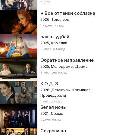
вчера
Все оттенки соблазна
2026, Триллеры
1 неделя назад
раша гудбай
2025, Комедии
2 месяца назад
Обратное направление
2025, Мелодрамы, Драмы
9 месяцев назад
К.О.Д. 3
2026, Детективы, Криминал,
Процедуралы
1 месяц назад
Белая ночь
2021, Драмы
6 дней назад
Сокровища