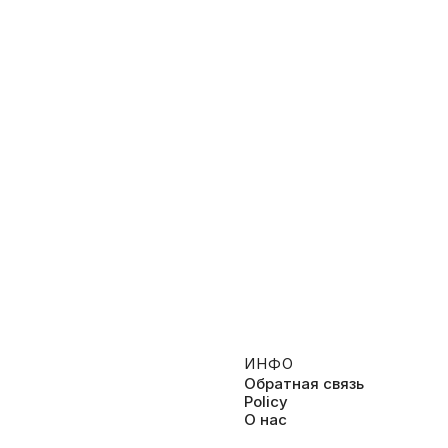
011 – 2020, Испания – Драмы, Мелодрамы
2019, Украина – Мелодрамы, К
ИНФО
Обратная связь
Policy
О нас