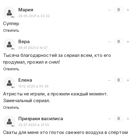
Мария
−
+
0
29.05.2021 в 22:32
Суппер
Ответить
Вера
−
+
0
08.01.2021 в 14:57
Тысяча благодарностей за сериал всем, кто его
продумал, прожил и снял!
Ответить
Елена
−
+
0
19.12.2020 в 05:39
Атристы не играли, а прожили каждый момент.
Замечальный сериал.
Ответить
Призраки василиса
−
+
0
20.07.2020 в 21:55
Сваты для меня это глоток свежего воздуха в спёртом