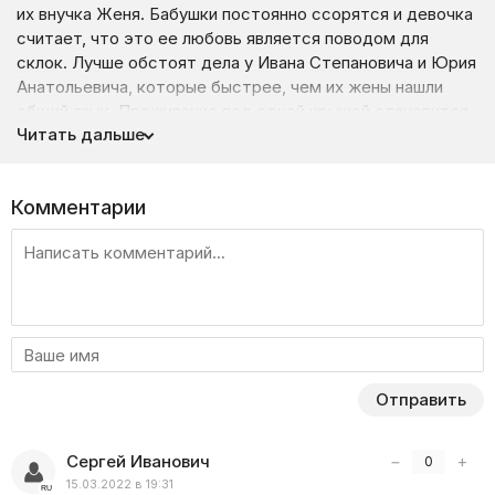
их внучка Женя. Бабушки постоянно ссорятся и девочка
считает, что это ее любовь является поводом для
склок. Лучше обстоят дела у Ивана Степановича и Юрия
Анатольевича, которые быстрее, чем их жены нашли
общий язык. Проживание под одной крышей становится
Читать дальше
местом вечных баталий и с этим определенно нужно
что-то делать.
Комментарии
Отправить
Сергей Иванович
−
+
0
15.03.2022 в 19:31