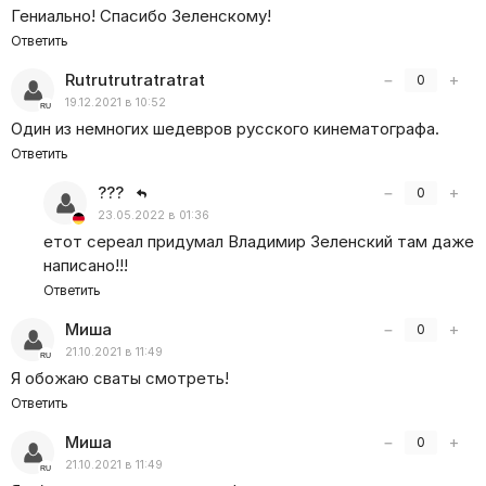
Гениально! Спасибо Зеленскому!
Ответить
Rutrutrutratratrat
−
+
0
19.12.2021 в 10:52
Один из немногих шедевров русского кинематографа.
Ответить
???
−
+
0
23.05.2022 в 01:36
етот сереал придумал Владимир Зеленский там даже
написано!!!
Ответить
Миша
−
+
0
21.10.2021 в 11:49
Я обожаю сваты смотреть!
Ответить
Миша
−
+
0
21.10.2021 в 11:49