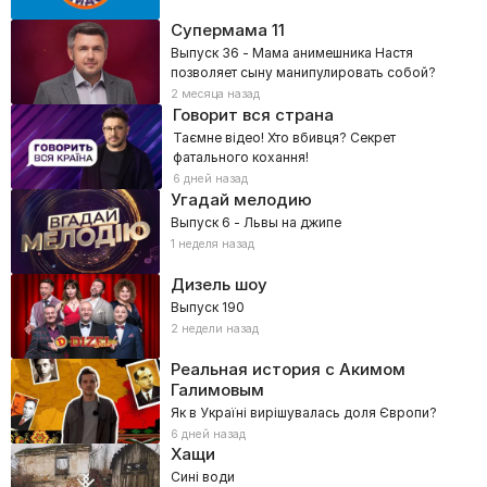
Супермама
11
Выпуск 36 - Мама анимешника Настя
позволяет сыну манипулировать собой?
2 месяца назад
Говорит вся страна
Таємне відео! Хто вбивця? Секрет
фатального кохання!
6 дней назад
Угадай мелодию
Выпуск 6 - Львы на джипе
1 неделя назад
Дизель шоу
Выпуск 190
2 недели назад
Реальная история с Акимом
Галимовым
Як в Україні вирішувалась доля Європи?
6 дней назад
Хащи
Сині води