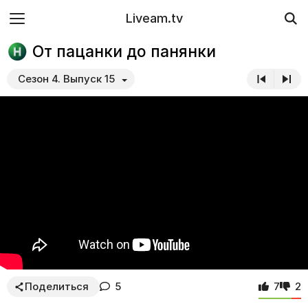
Liveam.tv
От пацанки до панянки
Сезон 4. Выпуск 15
Поделиться
5
7
2