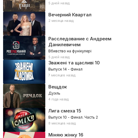
5 дней назад
Вечерний Квартал
2 месяца назад
Расследование с Андреем
Данилевичем
Вбивство на фунікулері
5 дней назад
Зважені та щасливі
10
Выпуск 14 - Финал
7 месяцев назад
Вещдок
Дуэль
4 года назад
Лига смеха
15
Выпуск 10 - Финал. Часть 2
8 месяцев назад
Міняю жінку
16