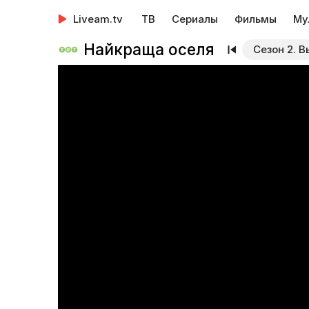
Liveam.tv
ТВ
Сериалы
Фильмы
Му
Найкраща оселя
Сезон 2. В