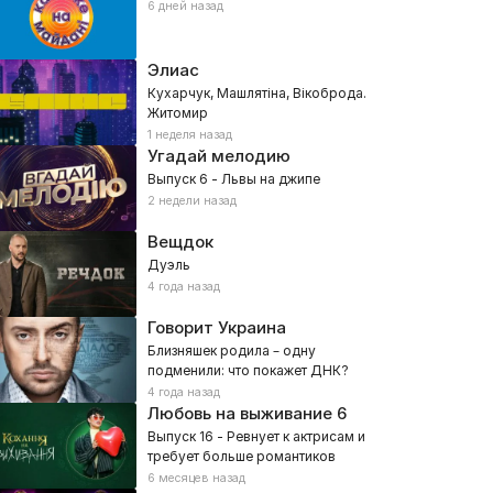
6 дней назад
Элиас
Кухарчук, Машлятіна, Вікоброда.
Житомир
1 неделя назад
Угадай мелодию
Выпуск 6 - Львы на джипе
2 недели назад
Вещдок
Дуэль
4 года назад
Говорит Украина
Близняшек родила – одну
подменили: что покажет ДНК?
4 года назад
Любовь на выживание
6
Выпуск 16 - Ревнует к актрисам и
требует больше романтиков
6 месяцев назад