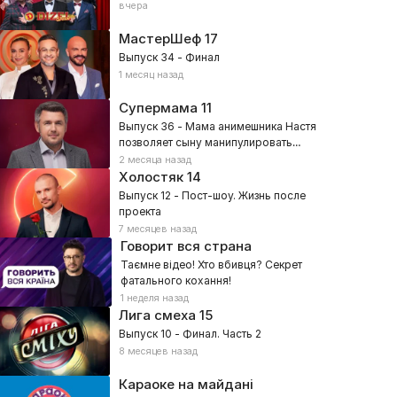
вчера
МастерШеф
17
Выпуск 34 - Финал
1 месяц назад
Супермама
11
Выпуск 36 - Мама анимешника Настя
позволяет сыну манипулировать
собой?
2 месяца назад
Холостяк
14
Выпуск 12 - Пост-шоу. Жизнь после
проекта
7 месяцев назад
Говорит вся страна
Таємне відео! Хто вбивця? Секрет
фатального кохання!
1 неделя назад
Лига смеха
15
Выпуск 10 - Финал. Часть 2
8 месяцев назад
Караоке на майдані