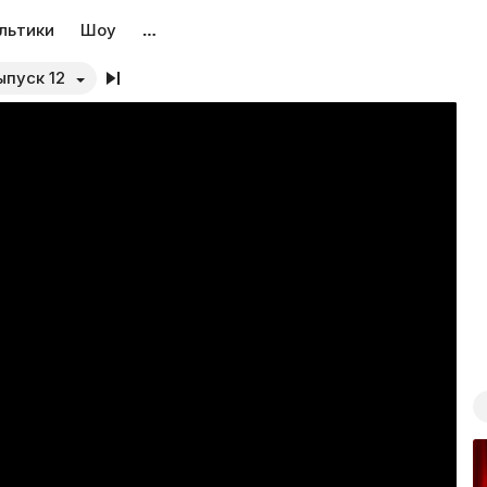
льтики
Шоу
…
ыпуск 12