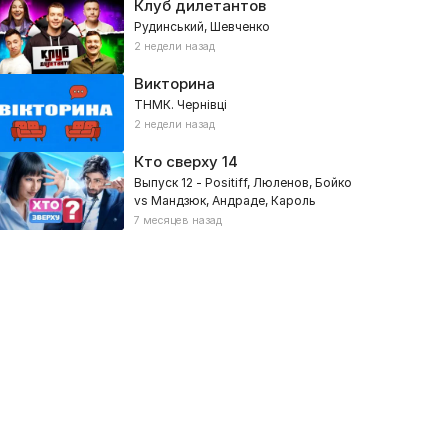
Клуб дилетантов
Рудинський, Шевченко
2 недели назад
Викторина
ТНМК. Чернівці
2 недели назад
Кто сверху
14
Выпуск 12 - Positiff, Люленов, Бойко
vs Мандзюк, Андраде, Кароль
7 месяцев назад
автрак с 1+1
Батл Дизайнеров
026, Утреннее, Советы, Развлекательное, Социальные
2026, Ремонт