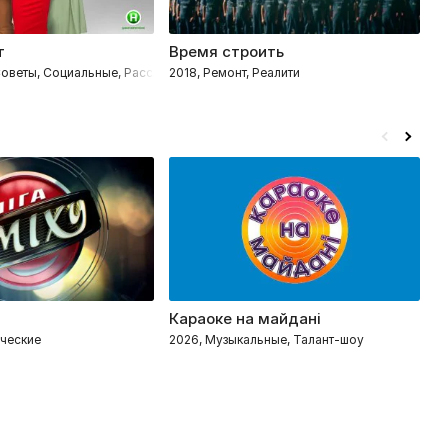
т
Время строить
З
 Советы, Социальные, Расследования
2018, Ремонт, Реалити
2
Караоке на майдані
Р
тельные
ческие
2026, Музыкальные, Талант-шоу
2