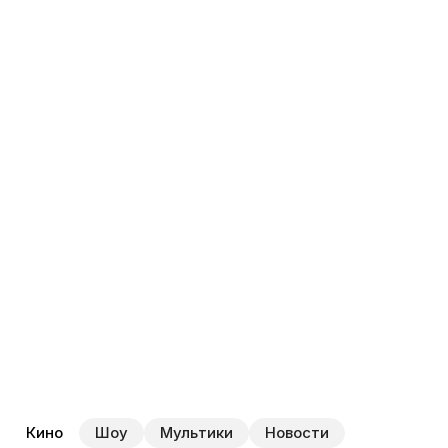
На нем друзья отправятся в захватывающее и веселое
путешествие, которое сулит неожиданные встречи.
Робби и Тобби столкнутся с опасностями,
но не испугаются и продолжат свой путь…
Кино
Шоу
Мультики
Новости