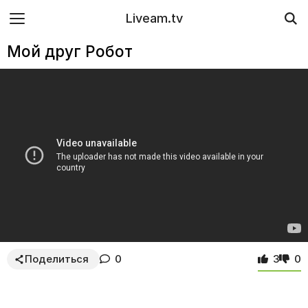
Liveam.tv
Мой друг Робот
Поделиться
0
3
0