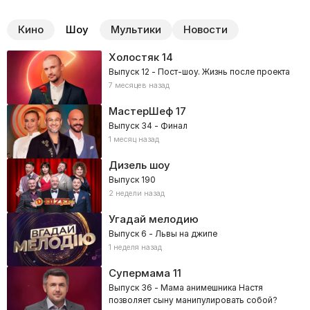
Кино
Шоу
Мультики
Новости
Холостяк
14
Выпуск 12 - Пост-шоу. Жизнь после проекта
7 месяцев назад
МастерШеф
17
Выпуск 34 - Финал
1 месяц назад
Дизель шоу
Выпуск 190
2 недели назад
Угадай мелодию
Выпуск 6 - Львы на джипе
1 неделя назад
Супермама
11
Выпуск 36 - Мама анимешника Настя
позволяет сыну манипулировать собой?