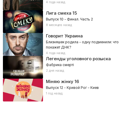
4 года назад
Лига смеха
15
Выпуск 10 - Финал. Часть 2
8 месяцев назад
Говорит Украина
Близняшек родила – одну подменили: что
покажет ДНК?
4 года назад
Легенды уголовного розыска
Фабрика смерті
2 дня назад
Міняю жінку
16
Выпуск 12 - Кривой Рог – Киев
1 год назад