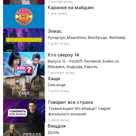
2 месяца назад
Караоке на майдані
4 дня назад
Элиас
Кухарчук, Машлятіна, Вікоброда. Житомир
5 дней назад
Кто сверху
14
Выпуск 12 - Positiff, Люленов, Бойко vs
Мандзюк, Андраде, Кароль
7 месяцев назад
Хащи
Сині води
5 дней назад
Говорит вся страна
Таємне відео! Хто вбивця? Секрет
фатального кохання!
6 дней назад
Вещдок
Дуэль