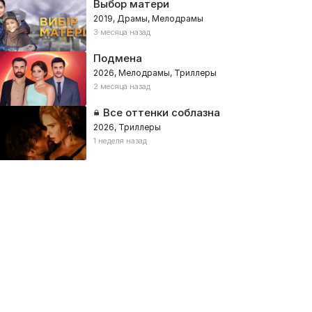
Выбор матери
2019, Драмы, Мелодрамы
3 месяца назад
Подмена
2026, Мелодрамы, Триллеры
2 месяца назад
Все оттенки соблазна
2026, Триллеры
1 неделя назад
ес Альф
Багровые реки
ии, Боевики, Процедуралы
024, Украина – Детективы, Комедии, Процедуралы
2018, Франция, Германия, Бель