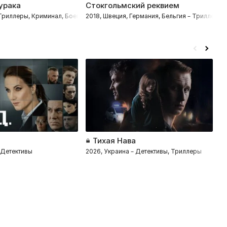
урака
Стокгольмский реквием
М
 Триллеры, Криминал, Боевики, Комедии
2018, Швеция, Германия, Бельгия – Триллеры
2
Тихая Нава
Б
 Детективы
2026, Украина – Детективы, Триллеры
2