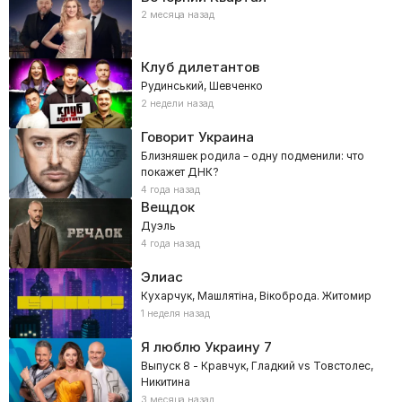
2 месяца назад
Клуб дилетантов
Рудинський, Шевченко
2 недели назад
Говорит Украина
Близняшек родила – одну подменили: что
покажет ДНК?
4 года назад
Вещдок
Дуэль
4 года назад
Элиас
Кухарчук, Машлятіна, Вікоброда. Житомир
1 неделя назад
Я люблю Украину
7
Выпуск 8 - Кравчук, Гладкий vs Товстолес,
Никитина
3 месяца назад