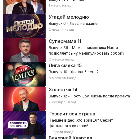
1 месяц назад
Угадай мелодию
Выпуск 6 - Львы на джипе
2 недели назад
Супермама
11
Выпуск 36 - Мама анимешника Настя
позволяет сыну манипулировать собой?
2 месяца назад
Лига смеха
15
Выпуск 10 - Финал. Часть 2
8 месяцев назад
Холостяк
14
Выпуск 12 - Пост-шоу. Жизнь после проекта
7 месяцев назад
Говорит вся страна
Таємне відео! Хто вбивця? Секрет
фатального кохання!
1 неделя назад
Вечерний Квартал