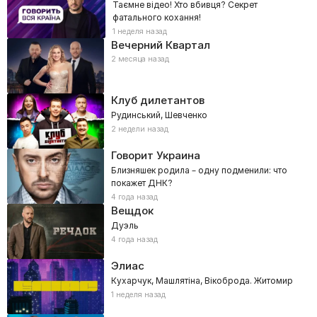
Таємне відео! Хто вбивця? Секрет
фатального кохання!
1 неделя назад
Вечерний Квартал
2 месяца назад
Клуб дилетантов
Рудинський, Шевченко
2 недели назад
Говорит Украина
Близняшек родила – одну подменили: что
покажет ДНК?
4 года назад
Вещдок
Дуэль
4 года назад
Элиас
Кухарчук, Машлятіна, Вікоброда. Житомир
1 неделя назад