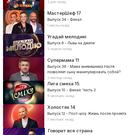
2 дня назад
МастерШеф
17
Выпуск 34 - Финал
1 месяц назад
Угадай мелодию
Выпуск 6 - Львы на джипе
2 недели назад
Супермама
11
Выпуск 36 - Мама анимешника Настя
позволяет сыну манипулировать собой?
2 месяца назад
Лига смеха
15
Выпуск 10 - Финал. Часть 2
8 месяцев назад
Холостяк
14
Выпуск 12 - Пост-шоу. Жизнь после проекта
7 месяцев назад
Говорит вся страна