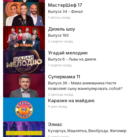
МастерШеф
17
Выпуск 34 - Финал
1 месяц назад
Дизель шоу
Выпуск 190
2 недели назад
Угадай мелодию
Выпуск 6 - Львы на джипе
1 неделя назад
Супермама
11
Выпуск 36 - Мама анимешника Настя
позволяет сыну манипулировать собой?
2 месяца назад
Караоке на майдані
4 дня назад
Элиас
Кухарчук, Машлятіна, Вікоброда. Житомир
5 дней назад