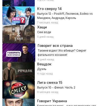
Кто сверху
14
Выпуск 12 - Positiff, Люленов, Бойко vs
Мандзюк, Андраде, Кароль
7 месяцев назад
Хащи
Сині води
5 дней назад
Говорит вся страна
Таємне відео! Хто вбивця? Секрет
фатального кохання!
6 дней назад
Вещдок
Дуэль
4 года назад
Лига смеха
15
Выпуск 10 - Финал. Часть 2
8 месяцев назад
Говорит Украина
Близняшек родила – одну подменили: что