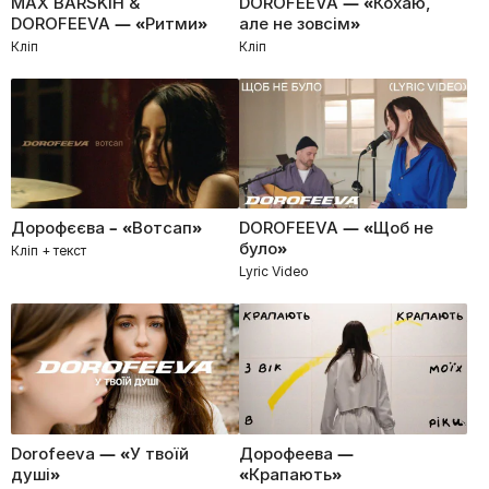
MAX BARSKIH &
DOROFEEVA — «Кохаю,
DOROFEEVA — «Ритми»
але не зовсім»
Кліп
Кліп
Дорофєєва – «Вотсап»
DOROFEEVA — «Щоб не
було»
Кліп + текст
Lyric Video
Dorofeeva — «У твоїй
Дорофеева —
душі»
«Крапають»