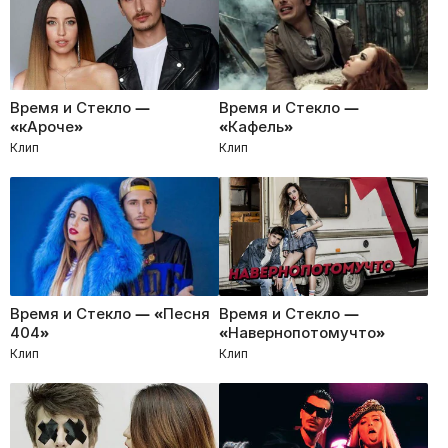
Время и Стекло —
Время и Стекло —
«кАроче»
«Кафель»
Клип
Клип
Время и Стекло — «Песня
Время и Стекло —
404»
«Навернопотомучто»
Клип
Клип