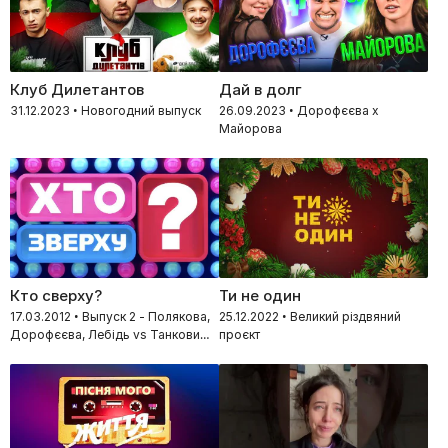
Клуб Дилетантов
Дай в долг
31.12.2023 • Новогодний выпуск
26.09.2023 • Дорофєєва x
Майорова
Кто сверху?
Ти не один
17.03.2012 • Выпуск 2 - Полякова,
25.12.2022 • Великий різдвяний
Дорофєєва, Лебідь vs Танкович,
проєкт
Позитив, Яма