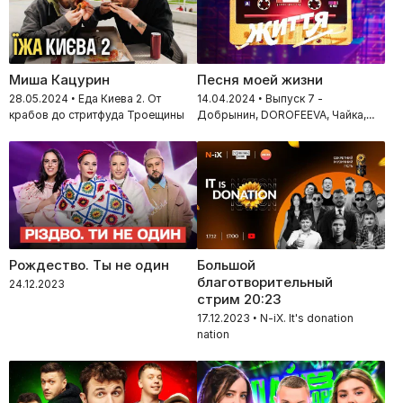
Миша Кацурин
Песня моей жизни
28.05.2024 • Еда Киева 2. От
14.04.2024 • Выпуск 7 -
крабов до стритфуда Троещины
Добрынин, DOROFEEVA, Чайка,
Кравец
Рождество. Ты не один
Большой
благотворительный
24.12.2023
стрим 20:23
17.12.2023 • N-iX. It's donation
nation