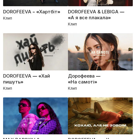
DOROFEEVA – «Хартбіт»
DOROFEEVA & LEBIGA —
«А я все плакала»
Клип
Клип
DOROFEEVA — «Хай
Дорофеева —
пишуть»
«На самоті»
Клип
Клип