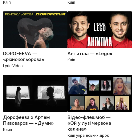
Кліп
Кліп
DOROFEEVA —
Антитіла — «Lego»
«різнокольорова»
Кліп
Lyric Video
Дорофеева x Артем
Відео-флешмоб —
Пивоваров — «Думи»
«Ой у лузі червона
калина»
Клип
Кліп українських зірок