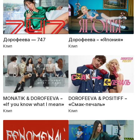
Дорофеева — 747
Дорофеева – «Япония»
Клип
Клип
MONATIK & DOROFEEVA –
DOROFEEVA & POSITIFF –
«If you know what I mean»
«Смак-печаль»
Клип
Клип