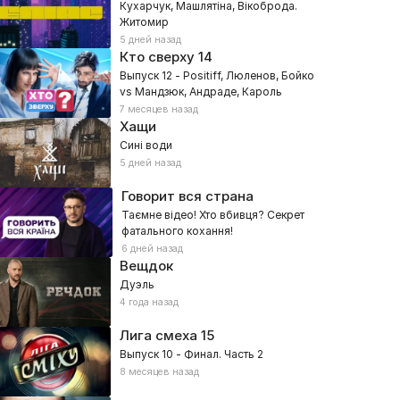
Кухарчук, Машлятіна, Вікоброда.
Житомир
5 дней назад
Кто сверху
14
Выпуск 12 - Positiff, Люленов, Бойко
vs Мандзюк, Андраде, Кароль
7 месяцев назад
Хащи
Сині води
5 дней назад
Говорит вся страна
Таємне відео! Хто вбивця? Секрет
фатального кохання!
6 дней назад
Вещдок
Дуэль
4 года назад
Лига смеха
15
Выпуск 10 - Финал. Часть 2
8 месяцев назад