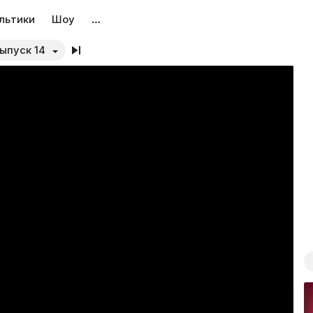
льтики
Шоу
…
Выпуск 14