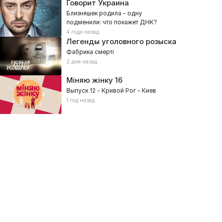
Говорит Украина
Близняшек родила – одну
подменили: что покажет ДНК?
4 года назад
Легенды уголовного розыска
Фабрика смерті
2 дня назад
Міняю жінку
16
Выпуск 12 - Кривой Рог – Киев
1 год назад