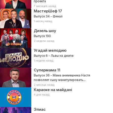
проекта
7 месяцев назад
МастерШеф
17
Выпуск 34 - Финал
1 месяц назад
Дизель шоу
Выпуск 190
2 недели назад
Угадай мелодию
Выпуск 6 - Львы на джипе
1 неделя назад
Супермама
11
Выпуск 36 - Мама анимешника Настя
позволяет сыну манипулировать
собой?
2 месяца назад
Караоке на майдані
4 дня назад
Элиас