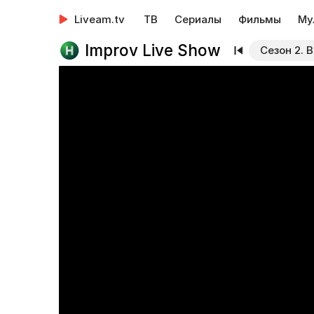
Liveam.tv
ТВ
Сериалы
Фильмы
Му
Improv Live Show
Сезон 2. 