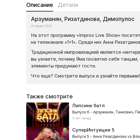
Описание
Детали
Арзуманян, Ризатдинова, Димопулос
4 июля 2021
На этот программу «Improv Live Show» посетя
на телеканале «1+1». Среди них Анна Ризатдин
Традиционной импровизацией является «интерв
вы узнаете, почему Яма посвятил себя танцам, 
элементы придумают гости.
Что еще? Смотрите выпуск и узнайте первыми
Также смотрите
Липсинк батл
Выпуск 6 - Арзуманян, Танкович, Пе
5 лет назад
СуперИнтуиция
5
Выпуск 5 - Анна Ризатдинова vs Вл