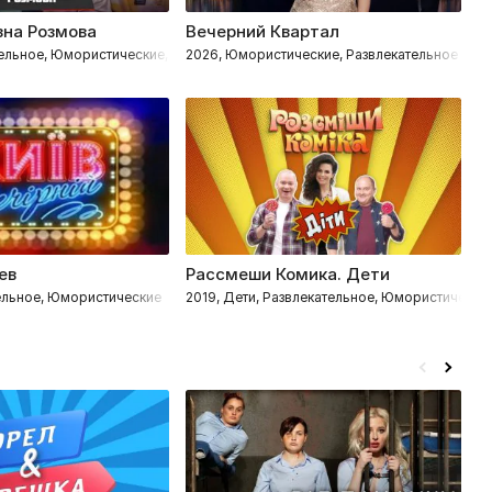
на Розмова
Вечерний Квартал
Д
тельное, Юмористические, Импровизация
2026, Юмористические, Развлекательное
2
ев
Рассмеши Комика. Дети
М
тельное, Юмористические
2019, Дети, Развлекательное, Юмористически
2