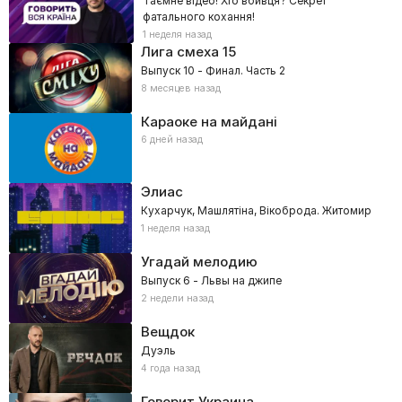
Таємне відео! Хто вбивця? Секрет
фатального кохання!
1 неделя назад
Лига смеха
15
Выпуск 10 - Финал. Часть 2
8 месяцев назад
Караоке на майдані
6 дней назад
Элиас
Кухарчук, Машлятіна, Вікоброда. Житомир
1 неделя назад
Угадай мелодию
Выпуск 6 - Львы на джипе
2 недели назад
Вещдок
Дуэль
4 года назад
Говорит Украина