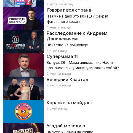
7 месяцев назад
Говорит вся страна
Таємне відео! Хто вбивця? Секрет
фатального кохання!
1 неделя назад
Расследование с Андреем
Данилевичем
Вбивство на фунікулері
6 дней назад
Супермама
11
Выпуск 36 - Мама анимешника Настя
позволяет сыну манипулировать собой?
2 месяца назад
Вечерний Квартал
2 месяца назад
Караоке на майдані
5 дней назад
Угадай мелодию
Выпуск 6 - Львы на джипе