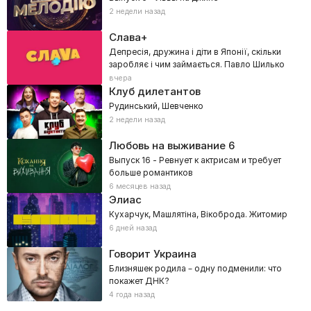
2 недели назад
Слава+
Депресія, дружина і діти в Японії, скільки
заробляє і чим займається. Павло Шилько
вчера
Клуб дилетантов
Рудинський, Шевченко
2 недели назад
Любовь на выживание
6
Выпуск 16 - Ревнует к актрисам и требует
больше романтиков
6 месяцев назад
Элиас
Кухарчук, Машлятіна, Вікоброда. Житомир
6 дней назад
Говорит Украина
Близняшек родила – одну подменили: что
покажет ДНК?
4 года назад