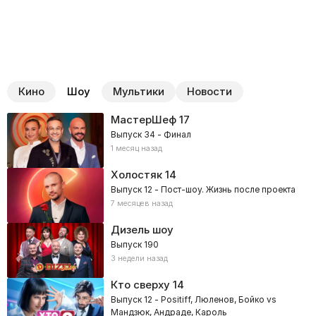
Кино
Шоу
Мультики
Новости
МастерШеф
17
Выпуск 34 - Финал
1 месяц назад
Холостяк
14
Выпуск 12 - Пост-шоу. Жизнь после проекта
7 месяцев назад
Дизель шоу
Выпуск 190
3 недели назад
Кто сверху
14
Выпуск 12 - Positiff, Люленов, Бойко vs
Мандзюк, Андраде, Кароль