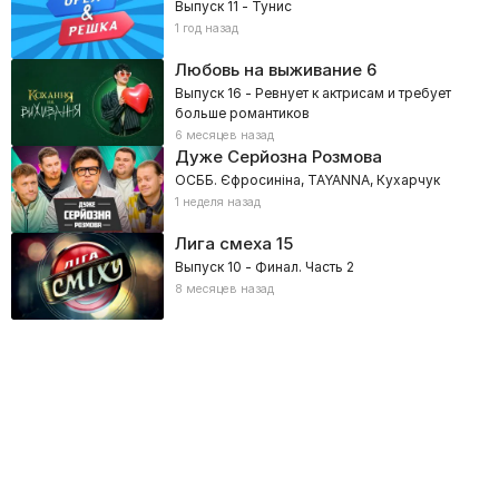
Выпуск 11 - Тунис
1 год назад
Любовь на выживание
6
Выпуск 16 - Ревнует к актрисам и требует
больше романтиков
6 месяцев назад
Дуже Серйозна Розмова
ОСББ. Єфросиніна, TAYANNA, Кухарчук
1 неделя назад
Лига смеха
15
Выпуск 10 - Финал. Часть 2
8 месяцев назад