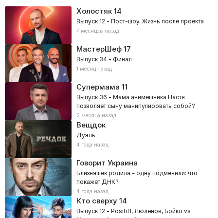
Холостяк
14
Выпуск 12 - Пост-шоу. Жизнь после проекта
7 месяцев назад
МастерШеф
17
Выпуск 34 - Финал
1 месяц назад
Супермама
11
Выпуск 36 - Мама анимешника Настя
позволяет сыну манипулировать собой?
2 месяца назад
Вещдок
Дуэль
4 года назад
Говорит Украина
Близняшек родила – одну подменили: что
покажет ДНК?
4 года назад
Кто сверху
14
Выпуск 12 - Positiff, Люленов, Бойко vs