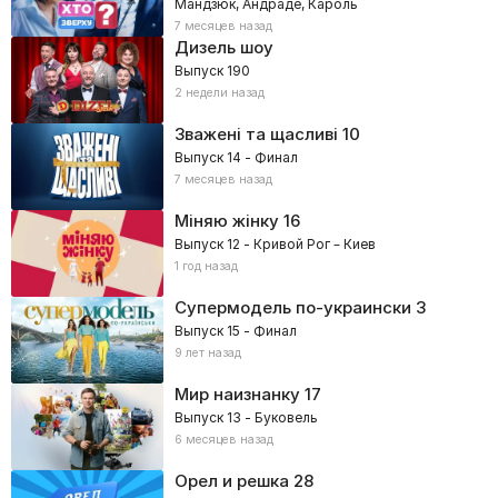
Мандзюк, Андраде, Кароль
7 месяцев назад
Дизель шоу
Выпуск 190
2 недели назад
Зважені та щасливі
10
Выпуск 14 - Финал
7 месяцев назад
Міняю жінку
16
Выпуск 12 - Кривой Рог – Киев
1 год назад
Супермодель по-украински
3
Выпуск 15 - Финал
9 лет назад
Мир наизнанку
17
Выпуск 13 - Буковель
6 месяцев назад
Орел и решка
28