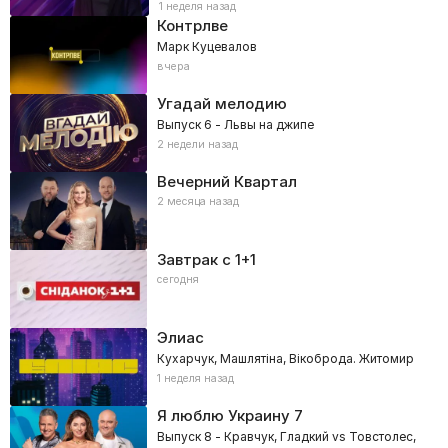
1 неделя назад
Контрлве
Марк Куцевалов
вчера
Угадай мелодию
Выпуск 6 - Львы на джипе
2 недели назад
Вечерний Квартал
2 месяца назад
Завтрак с 1+1
сегодня
Элиас
Кухарчук, Машлятіна, Вікоброда. Житомир
1 неделя назад
Я люблю Украину
7
Выпуск 8 - Кравчук, Гладкий vs Товстолес,