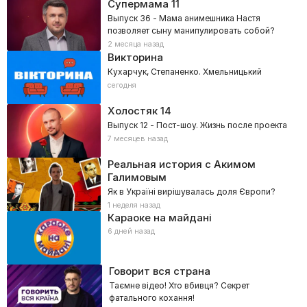
Супермама
11
Выпуск 36 - Мама анимешника Настя
позволяет сыну манипулировать собой?
2 месяца назад
Викторина
Кухарчук, Степаненко. Хмельницький
сегодня
Холостяк
14
Выпуск 12 - Пост-шоу. Жизнь после проекта
7 месяцев назад
Реальная история с Акимом
Галимовым
Як в Україні вирішувалась доля Європи?
1 неделя назад
Караоке на майдані
6 дней назад
Говорит вся страна
Таємне відео! Хто вбивця? Секрет
фатального кохання!