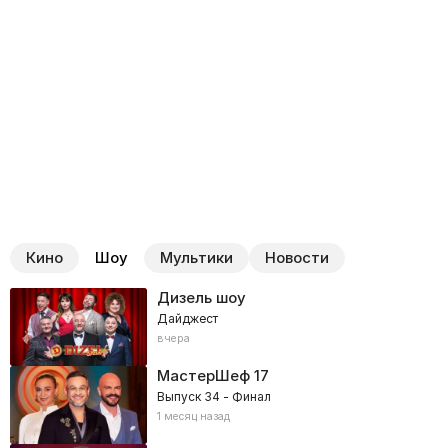
Кино
Шоу
Мультики
Новости
Дизель шоу
Дайджест
вчера
МастерШеф
17
Выпуск 34 - Финал
1 месяц назад