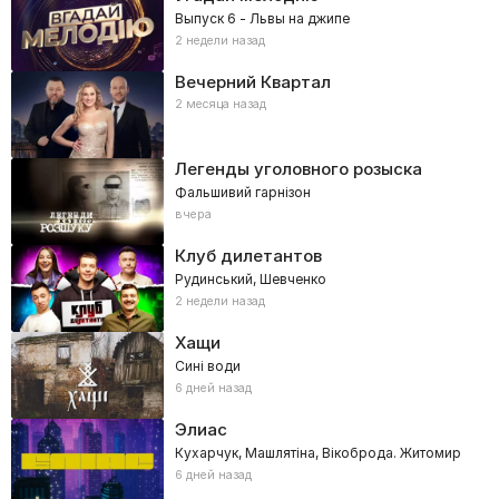
Выпуск 6 - Львы на джипе
2 недели назад
Вечерний Квартал
2 месяца назад
Легенды уголовного розыска
Фальшивий гарнізон
вчера
Клуб дилетантов
Рудинський, Шевченко
2 недели назад
Хащи
Сині води
6 дней назад
Элиас
Кухарчук, Машлятіна, Вікоброда. Житомир
6 дней назад