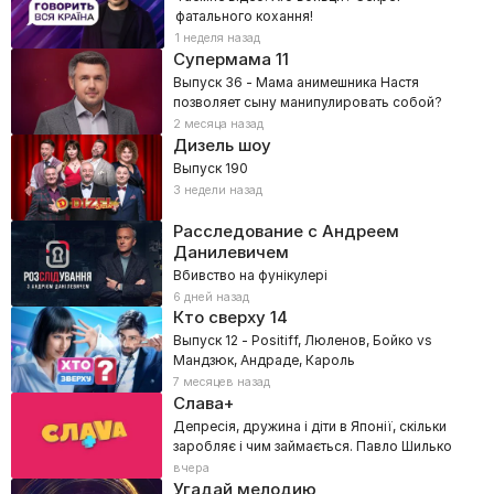
фатального кохання!
1 неделя назад
Супермама
11
Выпуск 36 - Мама анимешника Настя
позволяет сыну манипулировать собой?
2 месяца назад
Дизель шоу
Выпуск 190
3 недели назад
Расследование с Андреем
Данилевичем
Вбивство на фунікулері
6 дней назад
Кто сверху
14
Выпуск 12 - Positiff, Люленов, Бойко vs
Мандзюк, Андраде, Кароль
7 месяцев назад
Слава+
Депресія, дружина і діти в Японії, скільки
заробляє і чим займається. Павло Шилько
вчера
Угадай мелодию