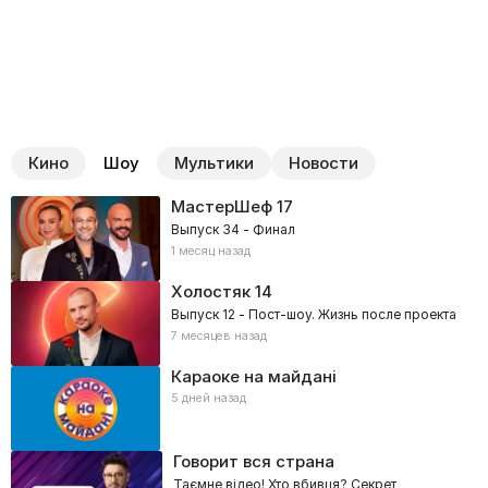
Кино
Шоу
Мультики
Новости
МастерШеф
17
Выпуск 34 - Финал
1 месяц назад
Холостяк
14
Выпуск 12 - Пост-шоу. Жизнь после проекта
7 месяцев назад
Караоке на майдані
5 дней назад
Говорит вся страна
Таємне відео! Хто вбивця? Секрет