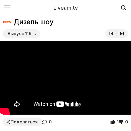
Liveam.tv
Дизель шоу
Выпуск 119
Поделиться
0
1
0