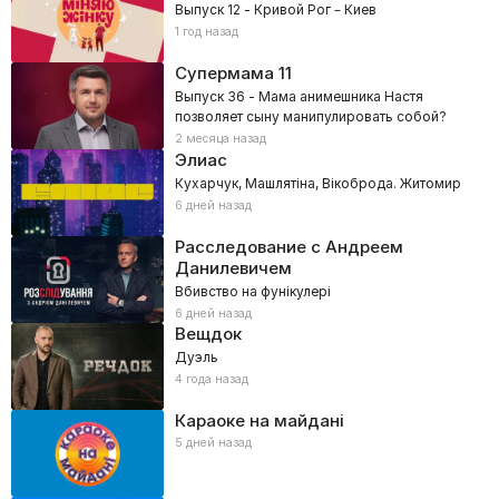
Выпуск 12 - Кривой Рог – Киев
1 год назад
Супермама
11
Выпуск 36 - Мама анимешника Настя
позволяет сыну манипулировать собой?
2 месяца назад
Элиас
Кухарчук, Машлятіна, Вікоброда. Житомир
6 дней назад
Расследование с Андреем
Данилевичем
Вбивство на фунікулері
6 дней назад
Вещдок
Дуэль
4 года назад
Караоке на майдані
5 дней назад