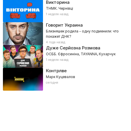
Викторина
ТНМК. Чернівці
1 неделя назад
Говорит Украина
Близняшек родила – одну подменили: что
покажет ДНК?
4 года назад
Дуже Серйозна Розмова
ОСББ. Єфросиніна, TAYANNA, Кухарчук
1 неделя назад
Контрлве
Марк Куцевалов
сегодня