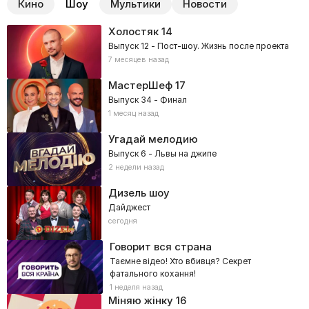
Кино
Шоу
Мультики
Новости
Холостяк
14
Выпуск 12 - Пост-шоу. Жизнь после проекта
7 месяцев назад
МастерШеф
17
Выпуск 34 - Финал
1 месяц назад
Угадай мелодию
Выпуск 6 - Львы на джипе
2 недели назад
Дизель шоу
Дайджест
сегодня
Говорит вся страна
Таємне відео! Хто вбивця? Секрет
фатального кохання!
1 неделя назад
Міняю жінку
16