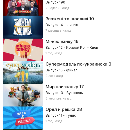
Выпуск 190
2 недели назад
Зважені та щасливі
10
Выпуск 14 - Финал
7 месяцев назад
Міняю жінку
16
Выпуск 12 - Кривой Рог – Киев
1 год назад
Супермодель по-украински
3
Выпуск 15 - Финал
9 лет назад
Мир наизнанку
17
Выпуск 13 - Буковель
6 месяцев назад
Орел и решка
28
Выпуск 11 - Тунис
1 год назад