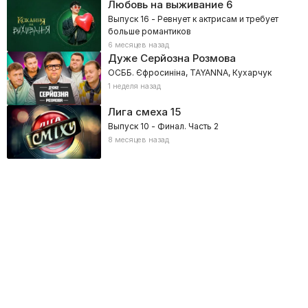
Любовь на выживание
6
Выпуск 16 - Ревнует к актрисам и требует
больше романтиков
6 месяцев назад
Дуже Серйозна Розмова
ОСББ. Єфросиніна, TAYANNA, Кухарчук
1 неделя назад
Лига смеха
15
Выпуск 10 - Финал. Часть 2
8 месяцев назад