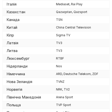
Італія
Mediaset, Rai Play
Казахстан
Qazaqstan, Qazsport
Канада
TSN
Китай
China Central Television
Кіпр
Sigma TV
Латвія
TV3
Литва
TV3
Люксембург
RTBF
Нідерланди
Nos
Німеччина
ARD, Deutsche Telekom, ZDF
Нова Зеландія
TVNZ
Норвегія
NRK, TV2
Північна Македонія
Arena Sport
Польща
TVP Sport