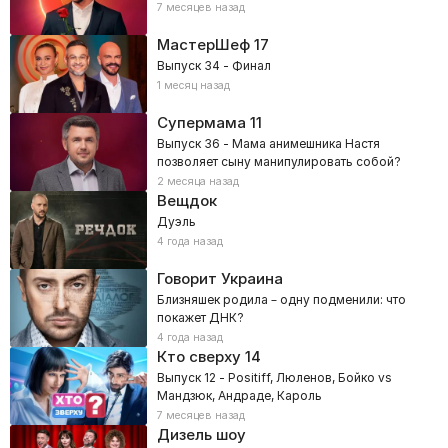
7 месяцев назад
МастерШеф
17
Выпуск 34 - Финал
1 месяц назад
Супермама
11
Выпуск 36 - Мама анимешника Настя
позволяет сыну манипулировать собой?
2 месяца назад
Вещдок
Дуэль
4 года назад
Говорит Украина
Близняшек родила – одну подменили: что
покажет ДНК?
4 года назад
Кто сверху
14
Выпуск 12 - Positiff, Люленов, Бойко vs
Мандзюк, Андраде, Кароль
7 месяцев назад
Дизель шоу