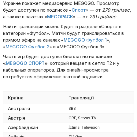
Украине покажет медиасервис MEGOGO. Просмотр
будет доступен по подписке «
Спорт
» — от
279 грн/мес
,
а также в пакетах «
MEGOPACK
» — от
291 грн/мес
.
Найти трансляции можно будет в разделе «Спорт» в
категории «Футбол». Матчи будут транслироваться в
прямом эфире на каналах «
MEGOGO Футбол 1
»,
«
MEGOGO Футбол 2
» и «MEGOGO Футбол 3».
Часть игр будет доступна
бесплатно на канале
«
MEGOGO СПОРТ
»
, который вещает в сетях Т2 и у
кабельных операторов. Для онлайн-просмотра
потребуется оформление платной подписки.
Країна
Трансляції
Австралія
SBS
Австрія
ORF, Servus TV
Азербайджан
İctimai Television
Албанія
TV Klan