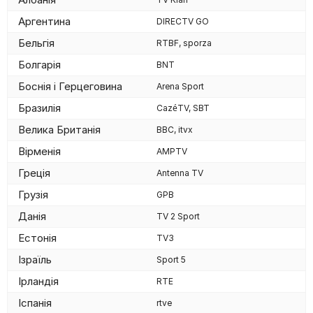
Аргентина
DIRECTV GO
Бельгія
RTBF, sporza
Болгарія
BNT
Боснія і Герцеговина
Arena Sport
Бразилія
CazéTV, SBT
Велика Британія
BBC, itvx
Вірменія
AMPTV
Греція
Antenna TV
Грузія
GPB
Данія
TV 2 Sport
Естонія
TV3
Ізраїль
Sport 5
Ірландія
RTE
Іспанія
rtve