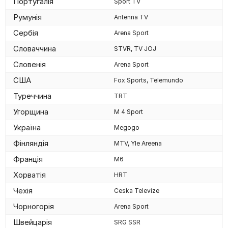
Португалія
Sport TV
Румунія
Antenna TV
Сербія
Arena Sport
Словаччина
STVR, TV JOJ
Словенія
Arena Sport
США
Fox Sports, Telemundo
Туреччина
TRT
Угорщина
M 4 Sport
Україна
Megogo
Фінляндія
MTV, Yle Areena
Франція
M6
Хорватія
HRT
Чехія
Ceska Televize
Чорногорія
Arena Sport
Швейцарія
SRG SSR