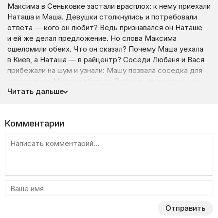
Максима в Сеньковке застали врасплох: к нему приехали
Наташа и Маша. Девушки столкнулись и потребовали
ответа — кого он любит? Ведь признавался он Наташе
и ей же делал предложение. Но слова Максима
ошеломили обеих. Что он сказал? Почему Маша уехала
в Киев, а Наташа — в райцентр? Соседи Любаня и Вася
прибежали на шум и узнали: Машу позвала соседка для
примирения. Максим обвинил Любаню, но виновата ли
Читать дальше
она?
Комментарии
Отправить