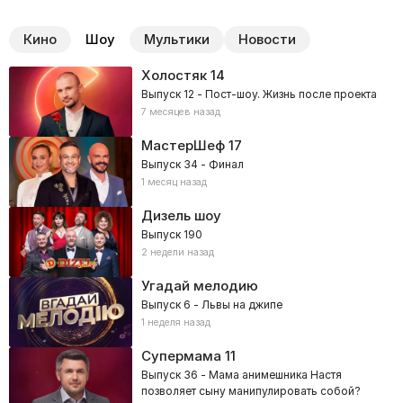
Кино
Шоу
Мультики
Новости
Холостяк
14
Выпуск 12 - Пост-шоу. Жизнь после проекта
7 месяцев назад
МастерШеф
17
Выпуск 34 - Финал
1 месяц назад
Дизель шоу
Выпуск 190
2 недели назад
Угадай мелодию
Выпуск 6 - Львы на джипе
1 неделя назад
Супермама
11
Выпуск 36 - Мама анимешника Настя
позволяет сыну манипулировать собой?