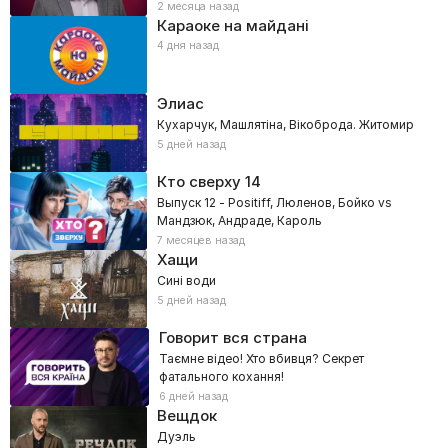
2 месяца назад
Караоке на майдані
4 дня назад
Элиас
Кухарчук, Машлятіна, Вікоброда. Житомир
5 дней назад
Кто сверху
14
Выпуск 12 - Positiff, Люленов, Бойко vs
Мандзюк, Андраде, Кароль
7 месяцев назад
Хащи
Сині води
5 дней назад
Говорит вся страна
Таємне відео! Хто вбивця? Секрет
фатального кохання!
6 дней назад
Вещдок
Дуэль