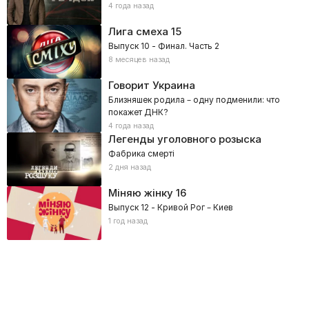
4 года назад
Лига смеха
15
Выпуск 10 - Финал. Часть 2
8 месяцев назад
Говорит Украина
Близняшек родила – одну подменили: что
покажет ДНК?
4 года назад
Легенды уголовного розыска
Фабрика смерті
2 дня назад
Міняю жінку
16
Выпуск 12 - Кривой Рог – Киев
1 год назад