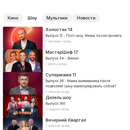
Кино
Шоу
Мультики
Новости
Холостяк
14
Выпуск 12 - Пост-шоу. Жизнь после проекта
7 месяцев назад
МастерШеф
17
Выпуск 34 - Финал
1 месяц назад
Супермама
11
Выпуск 36 - Мама анимешника Настя
позволяет сыну манипулировать собой?
2 месяца назад
Дизель шоу
Выпуск 190
3 недели назад
Вечерний Квартал
2 месяца назад