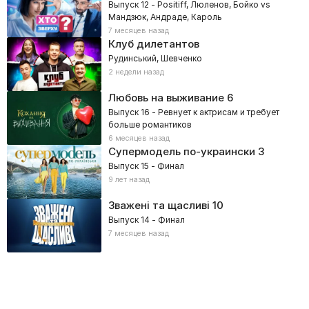
Выпуск 12 - Positiff, Люленов, Бойко vs
Мандзюк, Андраде, Кароль
7 месяцев назад
Клуб дилетантов
Рудинський, Шевченко
2 недели назад
Любовь на выживание
6
Выпуск 16 - Ревнует к актрисам и требует
больше романтиков
6 месяцев назад
Супермодель по-украински
3
Выпуск 15 - Финал
9 лет назад
Зважені та щасливі
10
Выпуск 14 - Финал
7 месяцев назад