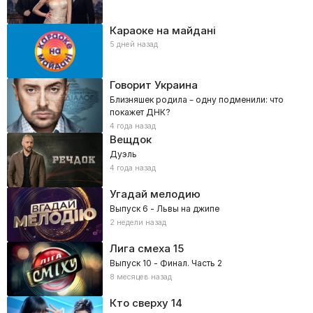
Караоке на майдані
5 дней назад
Говорит Украина
Близняшек родила – одну подменили: что
покажет ДНК?
4 года назад
Вещдок
Дуэль
4 года назад
Угадай мелодию
Выпуск 6 - Львы на джипе
2 недели назад
Лига смеха
15
Выпуск 10 - Финал. Часть 2
8 месяцев назад
Кто сверху
14