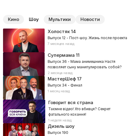
Кино
Шоу
Мультики
Новости
Холостяк
14
Выпуск 12 - Пост-шоу. Жизнь после проекта
7 месяцев назад
Супермама
11
Выпуск 36 - Мама анимешника Настя
позволяет сыну манипулировать собой?
2 месяца назад
МастерШеф
17
Выпуск 34 - Финал
1 месяц назад
Говорит вся страна
Таємне відео! Хто вбивця? Секрет
фатального кохання!
1 неделя назад
Дизель шоу
Выпуск 190