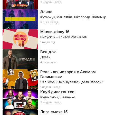
3 недели назад
Элиас
Кухарчук, Машлятіна, Вікоброда. Житомир
6 дней назад
Міняю жінку
16
Выпуск 12 - Кривой Рог – Киев
1 год назад
Вещдок
Дуэль
4 года назад
Реальная история с Акимом
Галимовым
Як в Україні вирішувалась доля Європи?
1 неделя назад
Клуб дилетантов
Рудинський, Шевченко
2 недели назад
Лига смеха
15