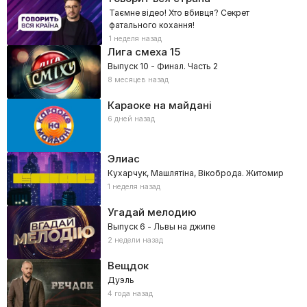
Таємне відео! Хто вбивця? Секрет
фатального кохання!
1 неделя назад
Лига смеха
15
Выпуск 10 - Финал. Часть 2
8 месяцев назад
Караоке на майдані
6 дней назад
Элиас
Кухарчук, Машлятіна, Вікоброда. Житомир
1 неделя назад
Угадай мелодию
Выпуск 6 - Львы на джипе
2 недели назад
Вещдок
Дуэль
4 года назад