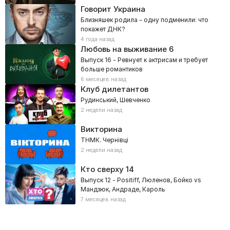
Говорит Украина
Близняшек родила – одну подменили: что
покажет ДНК?
4 года назад
Любовь на выживание
6
Выпуск 16 - Ревнует к актрисам и требует
больше романтиков
6 месяцев назад
Клуб дилетантов
Рудинський, Шевченко
2 недели назад
Викторина
ТНМК. Чернівці
2 недели назад
Кто сверху
14
Выпуск 12 - Positiff, Люленов, Бойко vs
Мандзюк, Андраде, Кароль
7 месяцев назад