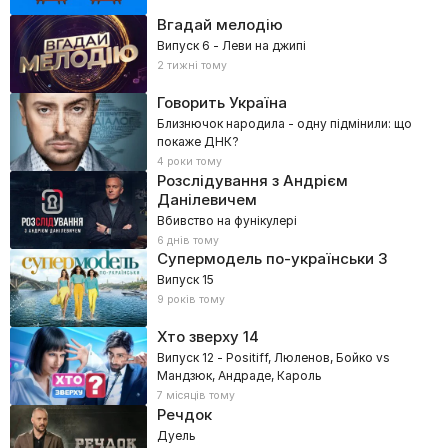
Вгадай мелодію
Випуск 6 - Леви на джипі
2 тижні тому
Говорить Україна
Близнючок народила - одну підмінили: що
покаже ДНК?
4 роки тому
Розслідування з Андрієм
Данілевичем
Вбивство на фунікулері
6 днів тому
Супермодель по-українськи
3
Випуск 15
9 років тому
Хто зверху
14
Випуск 12 - Positiff, Люленов, Бойко vs
Мандзюк, Андраде, Кароль
7 місяців тому
Речдок
Дуель