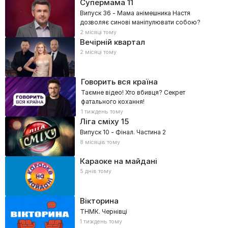
Супермама
11
Випуск 36 - Мама анімешника Настя
дозволяє синові маніпулювати собою?
2 місяці тому
Вечірній квартал
2 місяці тому
Говорить вся країна
Таємне відео! Хто вбивця? Секрет
фатального кохання!
1 тиждень тому
Ліга сміху
15
Випуск 10 - Фінал. Частина 2
8 місяців тому
Караоке на майдані
5 днів тому
Вікторина
ТНМК. Чернівці
1 тиждень тому