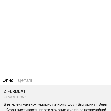
Опис
Деталі
ZIFERBLAT
23 березня 2024
В інтелектуально-гумористичному шоу «Вікторина» Веня
і Куран виступають проти зіркових дуетів за незвичайний