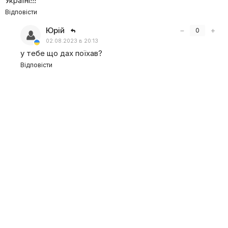
Україні!!!
Відповісти
Юрій
−
+
0
02.08.2023 в 20:13
у тебе що дах поїхав?
Відповісти