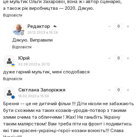
це мультик Ольги Захарової, вона ж і автор сценарію,
а також рік виробництва — 2020. Дякую.
Відповісти
Редактор
−
+
0
20.12.2023 в 15:24
Дякую. Виправили
Відповісти
Юрій
−
+
0
02.08.2023 в 20:12
дуже гарний мультик, мені сподобався
Відповісти
Світлана Запоріжжя
−
+
0
18.02.2023 в 15:59
Брехня -- це не дитячий фільм !!! Діти ніколи не забажають
бути схожими на таких козаків-уродів-потвор з такими
злими очима та обличчями ! Жах! Не ганьбіть Україну
таким малярством! Вам треба піти на фронт і подивитись
які там красені-українці-гєрої-козаки воюють!!! Слава