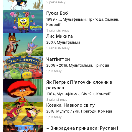
2 роки тому
Губка Боб
1999 - …, Мультфільми, Пригоди, Сімейні,
Комедії
9 місяців тому
Лис Микита
2007, Мультфільми
5 місяців тому
Чаггінгтон
2008 - 2018, Мультфільми, Пригоди
1 рік тому
Як Петрик П'яточкін слоників
рахував
1984, Мультфільми, Сімейні, Комедії
3 місяці тому
Козаки. Навколо світу
2018, Мультфільми, Пригоди, Комедії
1 рік тому
Викрадена принцеса: Руслан і