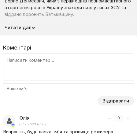
Борис Денисевич, який з перших днів повномасштабного
вторгнення росії в Україну знаходиться у лавах ЗСУ та
віддано боронить Батьківщину.
Сюжетна лінія мультфільму розгортається в звичайному
Читати далі
українському селі. Щоденно воно проживає тихе і
спокійне життя, однак напередодні Різдва оживає,
наповнюючись музикою, колядою та святковим духом.
Коментарі
Осторонь від громади проживає самотній козак
на ймення Кум. Доросле населення села боїться
кремезного чоловіка, однак діти сприймають героя
інакше…
Відправити
Юлія
−
+
0
20.12.2023 в 12:25
Виправіть, будь ласка, ім'я та прізвище режисера —