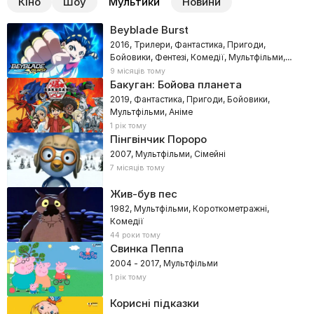
Кіно
Шоу
Мультики
Новини
Beyblade Burst
2016, Трилери, Фантастика, Пригоди,
Бойовики, Фентезі, Комедії, Мультфільми,
Сімейні, Аніме
9 місяців тому
Бакуган: Бойова планета
2019, Фантастика, Пригоди, Бойовики,
Мультфільми, Аніме
1 рік тому
Пінгвінчик Пороро
2007, Мультфільми, Сімейні
7 місяців тому
Жив-був пес
1982, Мультфільми, Короткометражні,
Комедії
44 роки тому
Свинка Пеппа
2004 - 2017, Мультфільми
1 рік тому
Корисні підказки