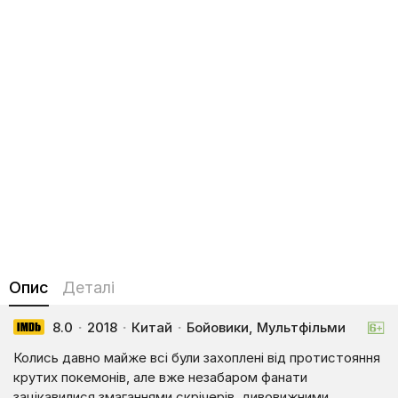
Опис
Деталі
8.0
·
2018
·
Китай
·
Бойовики, Мультфільми
Колись давно майже всі були захоплені від протистояння
крутих покемонів, але вже незабаром фанати
зацікавилися змаганнями скрічерів, дивовижними