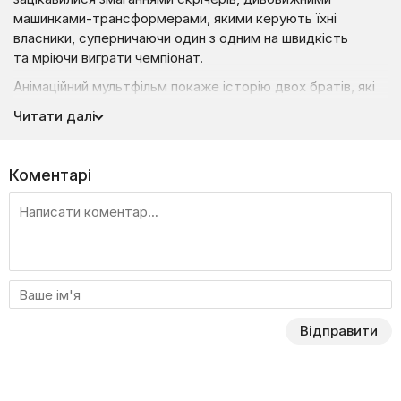
машинками-трансформерами, якими керують їхні
власники, суперничаючи один з одним на швидкість
та мріючи виграти чемпіонат.
Анімаційний мультфільм покаже історію двох братів, які
мешкають саме в тому місті, де й відбуваються ці
Читати далі
змагання. Ксандер і Рінго теж мріють брати участь
у турнірі, але поки що таких трансформерів у них немає і,
щоб стати їх власниками, хлопці роблять все можливе.
Коментарі
Несподівано їм до рук потрапляє Джейхок. Ця модель
опинилася на Землі після того, як на одній із галактик
стався потужний вибух і на землю випав дощ із містичних
дисколетів Скрічерів. Щоб усіх їх зібрати і повернути
назад, бойові машини були відправлені на Землю.
Дивіться усі сезони мультсеріалу «Дикі Скрічери» на
нашому сайті онлайн — Liveam.tv, як і інші дитячі
Відправити
мультфільми.