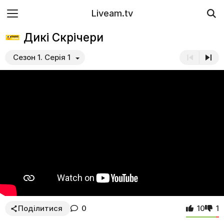
Liveam.tv
Дикі Скрічери
Сезон 1. Серія 1
Поділитися
0
10
1