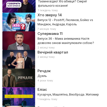
Таємне відео! Хто вбивця? Секрет
фатального кохання!
1 тиждень тому
Хто зверху
14
Випуск 12 - Positiff, Люленов, Бойко vs
Мандзюк, Андраде, Кароль
7 місяців тому
Супермама
11
Випуск 36 - Мама анімешника Настя
дозволяє синові маніпулювати собою?
2 місяці тому
Вечірній квартал
2 місяці тому
Речдок
Дуель
4 роки тому
Еліас
Кухарчук, Машлятіна, Вікоброда. Житомир
1 тиждень тому