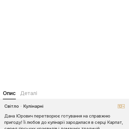
Опис
Деталі
Світло
·
Кулінарні
Дана Юрович перетворює готування на справжню
пригоду! Її любов до кулінарії зародилася в серці Карпат,
серед гірських краєвидів і домашніх традицій,