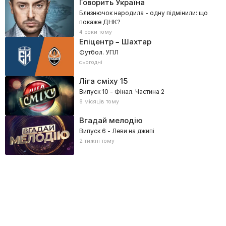
Говорить Україна
Близнючок народила - одну підмінили: що
покаже ДНК?
4 роки тому
Епіцентр – Шахтар
Футбол. УПЛ
сьогодні
Ліга сміху
15
Випуск 10 - Фінал. Частина 2
8 місяців тому
Вгадай мелодію
Випуск 6 - Леви на джипі
2 тижні тому