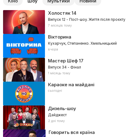
Кіно
Шоу
Мультики
Новини
Холостяк
14
Випуск 12 - Пост-шоу. Життя після проєкту
7 місяців тому
Вікторина
Кухарчук, Степаненко. Хмельницький
вчора
Мастер Шеф
17
Випуск 34 - Фінал
1 місяць тому
Караоке на майдані
сьогодні
Дизель-шоу
Дайджест
2 дні тому
Говорить вся країна