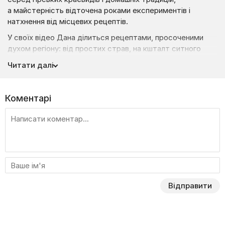
а майстерність відточена роками експериментів і
натхнення від місцевих рецептів.
У своїх відео Дана ділиться рецептами, просоченими
духом регіону: від простих страв, на кшталт ситного
кулешу чи швидких сирників до чаю, до складних,
Читати далі
як от ароматний бануш із бринзою чи святкові голубці.
Вона вчить готувати з душею, використовуючи сезонні
продукти та доступні інгредієнти. Серед її фаворитів —
Коментарі
грибна юшка, карпатські вареники та медові пряники, які
зігрівають у будь-який день.
Дана робить кулінарію зрозумілою та захопливою,
надихаючи кожного створювати на кухні маленькі
шедеври. Її девіз: їжа — це смак, традиції та радість
Карпат!
Відправити