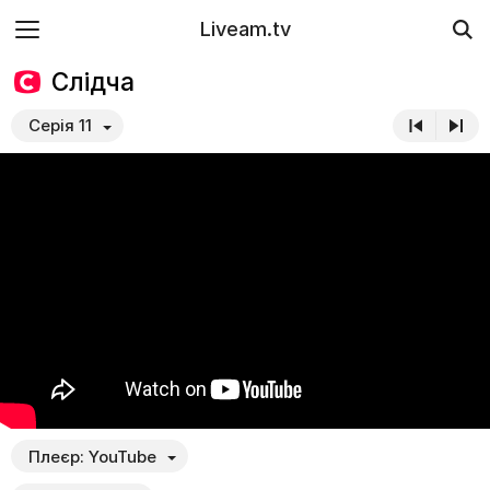
Liveam.tv
Слідча
Серія 11
Плеєр:
YouTube