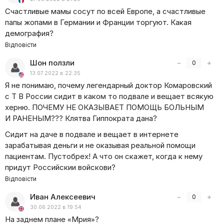
на запитання аудиторії, на які відповідає Євген Олегович.
Счастливые мамы сосут по всей Европе, а счастливые
Комаровський знає, як виростити дитину здоровою.
папы жопами в Германии и Франции торгуют. Какая
демография?
Відповісти
Шон ползли
−
+
0
13.07.2022 в 22:35
Я не понимаю, почему легендарный доктор Комаровский
с Т В России
сидит в каком то подвале и вещает всякую
херню. ПОЧЕМУ НЕ ОКАЗЫВАЕТ ПОМОЩЬ БОЛЬНЫМ
И РАНЕНЫМ??? Клятва Гиппократа дана?
Сидит на даче в подвале и вещает в интернете
зарабатывая деньги и не оказывая реальной помощи
пациентам. Пустобрех! А что он скажет, когда к нему
придут Российскии войскови?
Відповісти
Иван Алексеевич
−
+
0
30.06.2022 в 19:54
На заднем плане
«
Мрия»?