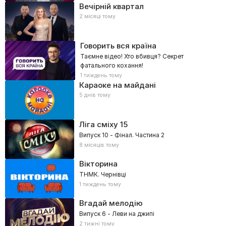
Вечірній квартал
2 місяці тому
Говорить вся країна
Таємне відео! Хто вбивця? Секрет
фатального кохання!
1 тиждень тому
Караоке на майдані
5 днів тому
Ліга сміху
15
Випуск 10 - Фінал. Частина 2
8 місяців тому
Вікторина
ТНМК. Чернівці
1 тиждень тому
Вгадай мелодію
Випуск 6 - Леви на джипі
2 тижні тому