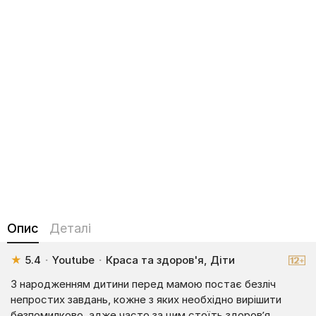
Опис
Деталі
★
5.4
·
Youtube
·
Краса та здоров'я, Діти
З народженням дитини перед мамою постає безліч
непростих завдань, кожне з яких необхідно вирішити
безпомилково, адже часто за цим стоїть здоров’я