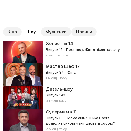
Кіно
Шоу
Мультики
Новини
Холостяк
14
Випуск 12 - Пост-шоу. Життя після проєкту
7 місяців тому
Мастер Шеф
17
Випуск 34 - Фінал
1 місяць тому
Дизель-шоу
Випуск 190
3 тижні тому
Супермама
11
Випуск 36 - Мама анімешника Настя
дозволяє синові маніпулювати собою?
2 місяці тому