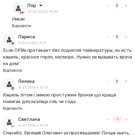
Лор
−
+
0
25.06.2020 в 19:46
Никак
Відповісти
Лариса
−
+
0
21.03.2020 в 11:07
Если ОРВи протекает без поднятия температуры, но есть
кашель, красное горло, насморк. Нужно ли вызывать врача
на дом!
Відповісти
Лелека
−
+
0
18.03.2020 в 07:10
Кашель літом і зимою простужені бронхи що краще
помагає для інгаляціі сіль чи сода
Відповісти
Светлана
−
+
-1
10.03.2020 в 18:50
Спасибо, Евгений Олегович за просвещение! Лучше знать,