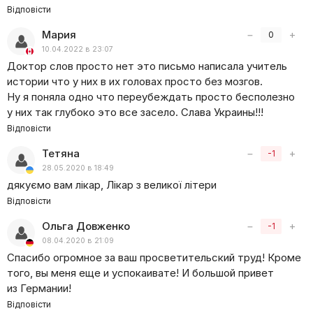
Відповісти
Мария
−
+
0
10.04.2022 в 23:07
Доктор слов просто нет это письмо написала учитель
истории что у них в их головах просто без мозгов.
Ну я поняла одно что переубеждать просто бесполезно
у них так глубоко это все засело. Слава Украины!!!
Відповісти
Тетяна
−
+
-1
28.05.2020 в 18:49
дякуємо вам лікар, Лікар з великої літери
Відповісти
Ольга Довженко
−
+
-1
08.04.2020 в 21:09
Спасибо огромное за ваш просветительский труд! Кроме
того, вы меня еще и успокаивате! И большой привет
из Германии!
Відповісти