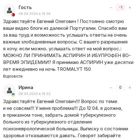
Гость
−
+
-1
08.04.2020 в 19:34
Здравствуйте Евгений Олегович ! Постоянно смотрю
ваши видео блоги из далекой Португалии. Спасибо вам
за ваш труд и возможность услышать ответы на очень
важные злободневнные вопросы. С вашего разрешения
я хочу. если можно. услышать ответ на мой вопрос.:
МОЖНО ЛИ ПРИНИМАТЬ АСПИРИН И ИБУПРОФЕН ВО-
ВРЕМЯ ЭПИДЕМИИ? Я принимаю АСПИРИН уже десятки
лет ежедневно на ночь TROMALYT 150
Відповісти
Ирина
−
+
0
08.04.2020 в 16:52
Здравствуйте Евгений Олегович!!! Вопрос по теме
и не совсем!!! У меня проблема!!! До 12 04. я должна,
в приказном тоне, забрать домой туберкулезного
больного из туберкулезного отделения
психоневрологической больницы. Выписку о состоянии
здоровья отказываются давать. Говорят забирайте