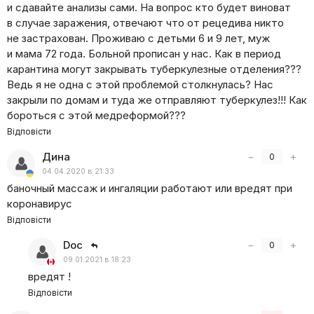
и сдавайте анализы сами. На вопрос кто будет виноват
в случае заражения, отвечают что от рецедива никто
не застрахован. Проживаю с детьми 6 и 9 лет, муж
и мама 72 года. Больной прописан у нас. Как в период
карантина могут закрывать туберкулезные отделения???
Ведь я не одна с этой проблемой столкнулась? Нас
закрыли по домам и туда же отправляют туберкулез!!! Как
бороться с этой медреформой???
Відповісти
Дина
−
+
0
04.04.2020 в 21:33
баночный массаж и ингаляции работают или вредят при
коронавирус
Відповісти
Doc
−
+
0
09.01.2021 в 18:23
вредят !
Відповісти