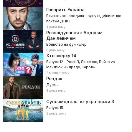
Говорить Україна
Близнючок народила - одну підмінили: що
покаже ДНК?
4 роки тому
Розслідування з Андрієм
Данілевичем
Вбивство на фунікулері
6 днів тому
Хто зверху
14
Випуск 12 - Positiff, Люленов, Бойко vs
Мандзюк, Андраде, Кароль
7 місяців тому
Речдок
Дуель
4 роки тому
Супермодель по-українськи
3
Випуск 15
9 років тому