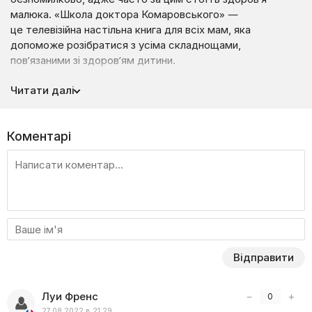
малюка. «Школа доктора Комаровського» —
це телевізійна настільна книга для всіх мам, яка
допоможе розібратися з усіма складнощами,
пов’язаними зі здоров’ям дитини.
Євген Комаровський є лікарем вищої категорії. Він —
Читати далі
радянський і український педіатр, який знає все про те,
як виростити здорову людину. Основну мету програми
сформулював сам Євген Олегович: «У своїй передачі
Коментарі
я не казатиму, які ліки і в яких дозах потрібно приймати
дітям. Ми перетворили материнство на подвиг. Моє
завдання — навчити вас, як бути щасливими мамами і
не переставати бути жінками».
Кожен випуск передачі має свою тему. Це може бути
програма, присвячена лікуванню діатезу або вивченню
феномена коліків. Також у цій передачі доктор
Відправити
Комаровський розмірковує про щеплення і наводить
аргументи за і проти. Проект проходить у формі
відкритого прийому, де беруть участь зіркові батьки,
Луи Френс
−
+
0
а також їхні діти. Потім цілий блок програми виділено
27.08.2022 в 21:29