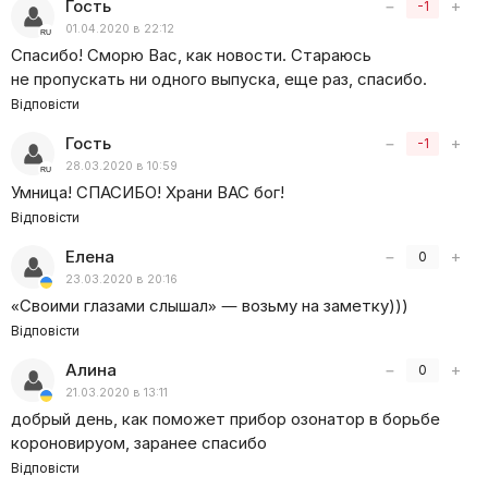
Гость
−
+
-1
01.04.2020 в 22:12
Спасибо! Сморю Вас, как новости. Стараюсь
не пропускать ни одного выпуска, еще раз, спасибо.
Відповісти
Гость
−
+
-1
28.03.2020 в 10:59
Умница! СПАСИБО! Храни ВАС бог!
Відповісти
Елена
−
+
0
23.03.2020 в 20:16
«
Своими глазами слышал» — возьму на заметку)))
Відповісти
Алина
−
+
0
21.03.2020 в 13:11
добрый день, как поможет прибор озонатор в борьбе
короновируом, заранее спасибо
Відповісти