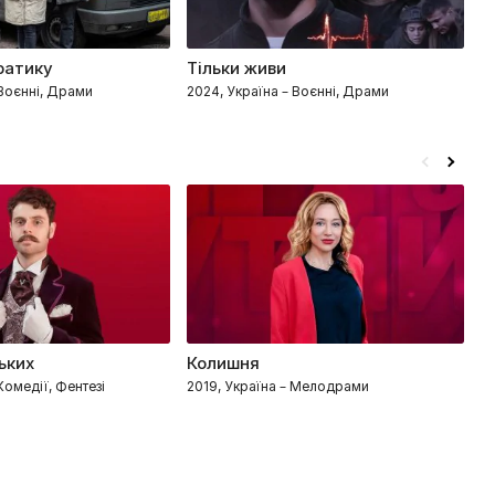
ратику
Тільки живи
П
 Воєнні, Драми
2024, Україна – Воєнні, Драми
2
ьких
Колишня
Р
Комедії, Фентезі
2019, Україна – Мелодрами
20