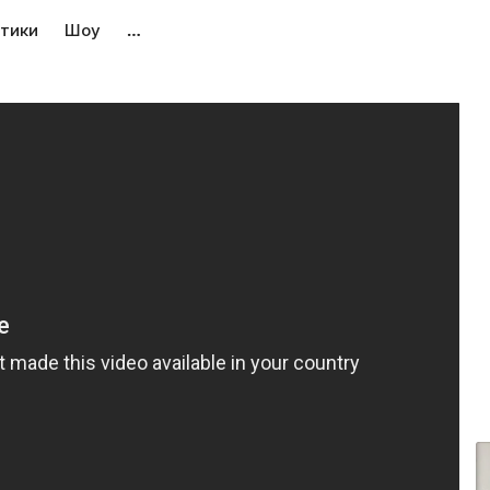
тики
Шоу
…