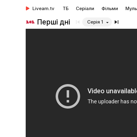
Liveam.tv
ТБ
Серіали
Фільми
Муль
Перші дні
Серія 1