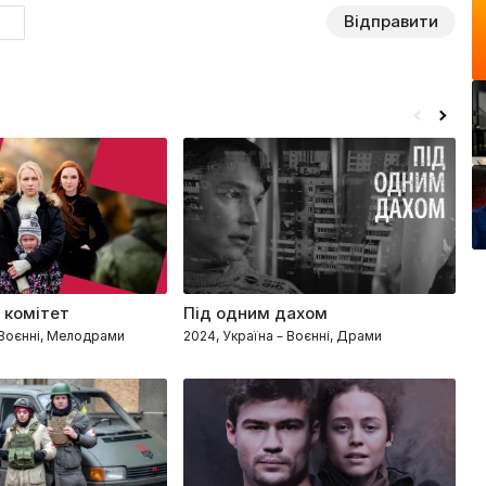
Відправити
 комітет
Під одним дахом
Е
 Воєнні, Мелодрами
2024, Україна – Воєнні, Драми
20