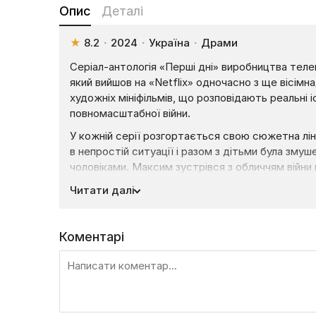
Опис
Деталі
★
8.2
·
2024
·
Україна
·
Драми
Серіал-антологія «Перші дні» виробництва тел
який вийшов на «Netflix» одночасно з ще вісім
художніх мініфільмів, що розповідають реальні і
повномасштабної війни.
У кожній серії розгортається свою сюжетна лін
в непростій ситуації і разом з дітьми була зму
чоловіками. Максим зустрівся з обличчям війни 
виїхати. Не менш вражаючою є історія одного б
Читати далі
а також маленького Єгора, який в страшні моме
як збиває російські ракети неначе злих пташок.
Коментарі
Також глядачі дізнаються про німця Клауса, що 
заносить його до волонтерів і він долучається
справитись зі стресом та напругою також буде
Андрій Данилко. Артист проводить стріми зі св
духом.