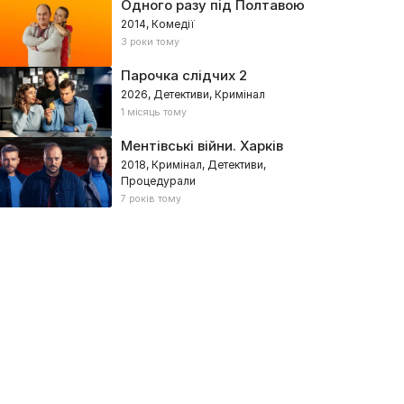
Одного разу під Полтавою
2014, Комедії
3 роки тому
Парочка слідчих 2
2026, Детективи, Кримінал
1 місяць тому
Ментівські війни. Харків
2018, Кримінал, Детективи,
Процедурали
7 років тому
вакуація
Потяг
24, Україна – Драми, Воєнні
2024, Україна – Мелодрами