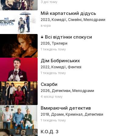
3 дні тому
Мій карпатський дідусь
2023, Комедії, Сімейні, Мелодрами
вчора
Всі відтінки спокуси
2026, Трилери
1 тиждень тому
Дім Бобринських
2022, Комедії, Фентезі
1 тиждень тому
Скарби
2026, Детективи, Мелодрами
4 місяці тому
Вмираючий детектив
2018, Драми, Кримінал, Детективи
1 тиждень тому
К.О.Д. 3