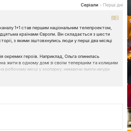
Серіали
Перші дні
еканалу 1+1 став першим національним телепроектом,
надцятьма країнами Європи. Він складається з шести
сторії, з якими зіштовхнулись люди у перші два місяці
ія окремих героїв. Наприклад, Ольга опинилась
шена жити в одному домі зі своїм теперішнім та колишнім
на робочому місці у зоопарку, немаючи змоги нікуди
езхатька, котрий долучився до допомоги місцевій ТРО,
нти обстрілів заспокоював себе тим, що уявляв,
приїхав до Києва аби забрати свою дівчину, та доля
 до роботи з ними. Допомагати мільйонам людей
 легенда української естради, прототипом якої став
оєї квартири у столиці та підбадьорює народ не падати