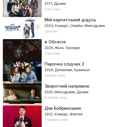
2017, Драми
2 дні тому
Мій карпатський дідусь
2023, Комедії, Сімейні, Мелодрами
сьогодні
Обсесія
2026, Жахи, Трилери
3 дні тому
Парочка слідчих 2
2026, Детективи, Кримінал
1 місяць тому
Зворотний напрямок
2025, Мелодрами, Драми
9 місяців тому
Дім Бобринських
2022, Комедії, Фентезі
1 тиждень тому