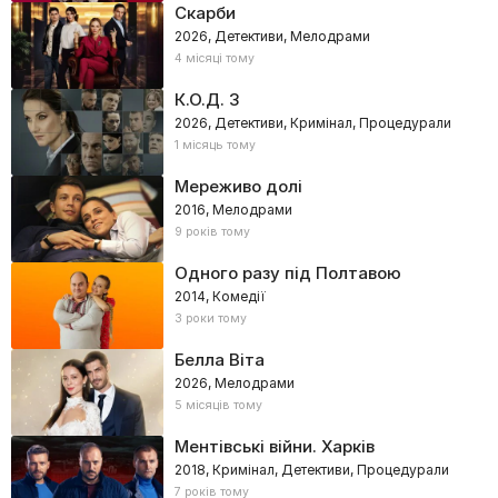
Скарби
2026, Детективи, Мелодрами
4 місяці тому
К.О.Д. 3
2026, Детективи, Кримінал, Процедурали
1 місяць тому
Мереживо долі
2016, Мелодрами
9 років тому
Одного разу під Полтавою
2014, Комедії
3 роки тому
Белла Віта
2026, Мелодрами
5 місяців тому
Ментівські війни. Харків
2018, Кримінал, Детективи, Процедурали
7 років тому