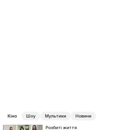
удвох зможуть знайти вихід із ситуації, що склалася,
ставши подругами.
Кіно
Шоу
Мультики
Новини
Розбиті життя