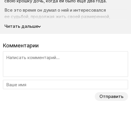
свою крошку дочь, когда ей было еще два года.
Все это время он думал о ней и интересовался
ее судьбой, продолжая жить своей размеренной,
уравновешенной жизнью. Но все изменилось, когда
Читать дальше
на пороге его дома неожиданно появилась
четырнадцатилетняя Лиза, приехавшая погостить с отцу
и бабушке. Разбалованная, агрессивная и взбалмошная
Комментарии
девочка с тяжелым характером и своим категоричным
мнением была настроена против всего мира.
Матвею придется непросто найти общий язык
с подростком, как и Лизе с отцом, с которым она
не виделась почти все это время. Мужчина начинает
познавать все навыки воспитания и капризы переходного
возраста.
Отправить
В этот момент в небольшой городок приезжает бывшая
однокурсница Матвея Алиса. Популярная личность,
уставшая от славы, захотела уединиться от шума
и пережить личные неприятности. Встретившись
с Матвеем, Алиса с ностальгией вспоминает прошлое