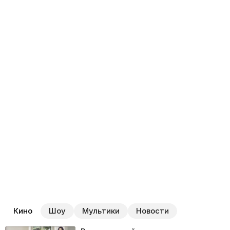
и замечает, что былые чувства к нему не остыли.
Вместе они проводят много времени, понимая, что
нужно успеть сказать самые главные слова близкому
человеку…
Кино
Шоу
Мультики
Новости