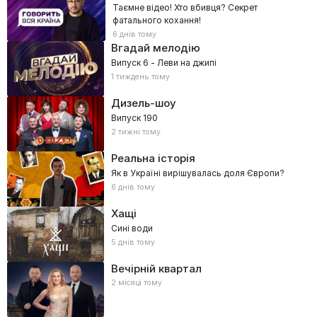
Таємне відео! Хто вбивця? Секрет
фатального кохання!
6 днів тому
Вгадай мелодію
Випуск 6 - Леви на джипі
1 тиждень тому
Дизель-шоу
Випуск 190
2 тижні тому
Реальна історія
Як в Україні вирішувалась доля Європи?
6 днів тому
Хащі
Сині води
5 днів тому
Вечірній квартал
2 місяці тому