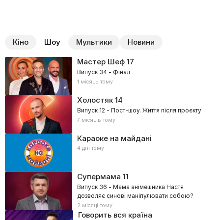
Кіно
Шоу
Мультики
Новини
Мастер Шеф
17
Випуск 34 - Фінал
1 місяць тому
Холостяк
14
Випуск 12 - Пост-шоу. Життя після проєкту
7 місяців тому
Караоке на майдані
4 дні тому
Супермама
11
Випуск 36 - Мама анімешника Настя
дозволяє синові маніпулювати собою?
2 місяці тому
Говорить вся країна