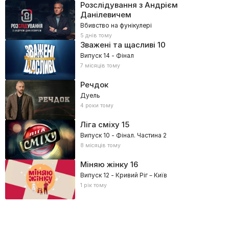
Розслідування з Андрієм
Данілевичем
Вбивство на фунікулері
5 днів тому
Зважені та щасливі
10
Випуск 14 - Фінал
7 місяців тому
Речдок
Дуель
4 роки тому
Ліга сміху
15
Випуск 10 - Фінал. Частина 2
8 місяців тому
Міняю жінку
16
Випуск 12 - Кривий Ріг – Київ
1 рік тому