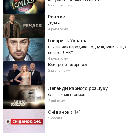
8 місяців тому
Речдок
Дуель
4 роки тому
Говорить Україна
Близнючок народила - одну підмінили: що
покаже ДНК?
4 роки тому
Вечірній квартал
2 місяці тому
Легенди карного розшуку
Фальшивий гарнізон
2 дні тому
Сніданок з 1+1
сьогодні