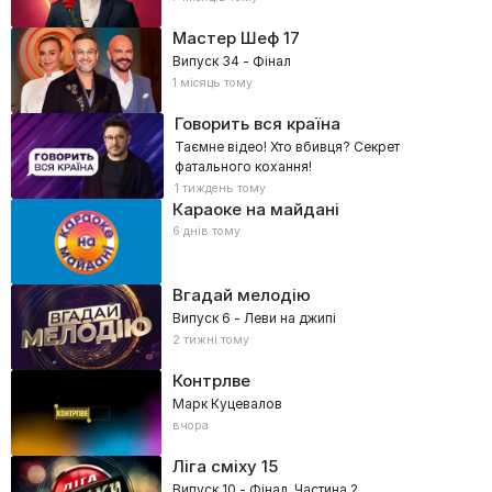
Мастер Шеф
17
Випуск 34 - Фінал
1 місяць тому
Говорить вся країна
Таємне відео! Хто вбивця? Секрет
фатального кохання!
1 тиждень тому
Караоке на майдані
6 днів тому
Вгадай мелодію
Випуск 6 - Леви на джипі
2 тижні тому
Контрлве
Марк Куцевалов
вчора
Ліга сміху
15
Випуск 10 - Фінал. Частина 2