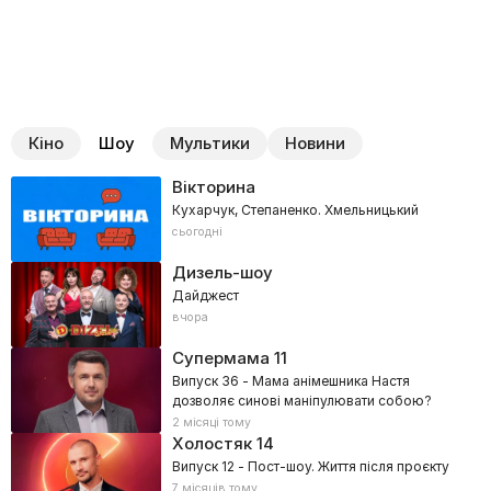
Кіно
Шоу
Мультики
Новини
Вікторина
Кухарчук, Степаненко. Хмельницький
сьогодні
Дизель-шоу
Дайджест
вчора
Супермама
11
Випуск 36 - Мама анімешника Настя
дозволяє синові маніпулювати собою?
2 місяці тому
Холостяк
14
Випуск 12 - Пост-шоу. Життя після проєкту
7 місяців тому