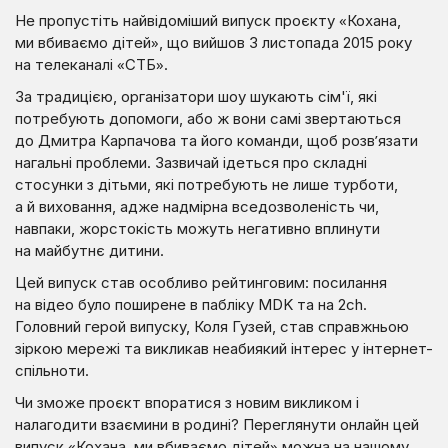
Не пропустіть найвідоміший випуск проєкту «Кохана,
ми вбиваємо дітей», що вийшов 3 листопада 2015 року
на телеканалі «СТБ».
За традицією, організатори шоу шукають сім'ї, які
потребують допомоги, або ж вони самі звертаються
до Дмитра Карпачова та його команди, щоб розв’язати
нагальні проблеми. Зазвичай ідеться про складні
стосунки з дітьми, які потребують не лише турботи,
а й виховання, адже надмірна вседозволеність чи,
навпаки, жорстокість можуть негативно вплинути
на майбутнє дитини.
Цей випуск став особливо рейтинговим: посилання
на відео було поширене в пабліку MDK та на 2ch.
Головний герой випуску, Коля Гузей, став справжньою
зіркою мережі та викликав неабиякий інтерес у інтернет-
спільноти.
Чи зможе проєкт впоратися з новим викликом і
налагодити взаємини в родині? Переглянути онлайн цей
випуск «Кохана, ми вбиваємо дітей» можна на нашому