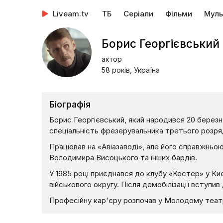
Liveam.tv
ТБ
Серіали
Фільми
Муль
Борис Георгієвський
актор
58 років, Україна
Біографія
Борис Георгієвський, який народився 20 березня 
спеціальність фрезерувальника третього розря
Працював на «Авіазаводі», але його справжньою 
Володимира Висоцького та інших бардів.
У 1985 році приєднався до клубу «Костер» у К
військового округу. Після демобілізації вступив
Професійну кар'єру розпочав у Молодому театр