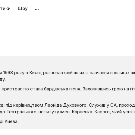
тики
Шоу
…
1968 року в Києві, розпочав свій шлях із навчання в кількох 
ду.
пристрастю стала бардівська пісня. Захопившись грою на гітар
иєві під керівництвом Леоніда Духовного. Служив у СА, прох
 до Театрального інституту імені Карпенка-Карого, який успіш
і Києва.