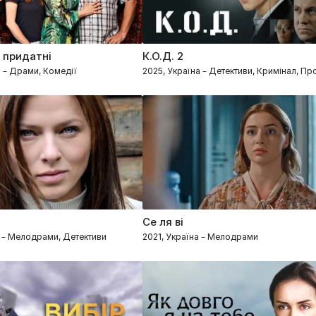
 придатні
К.О.Д. 2
а – Драми, Комедії
2025, Україна – Детективи, Кримінал, П
Се ля ві
а – Мелодрами, Детективи
2021, Україна – Мелодрами