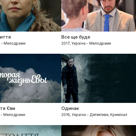
иття
Все ще буде
а – Мелодрами
2017, Україна – Мелодрами
тя Єви
Одинак
а – Мелодрами
2016, Україна – Детективи, Кримінал