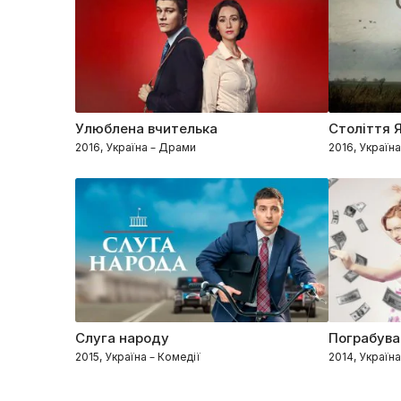
Улюблена вчителька
Століття 
2016, Україна – Драми
2016, Україна
Слуга народу
Пограбува
2015, Україна – Комедії
2014, Україна