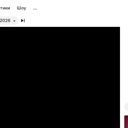
тики
Шоу
…
.2026