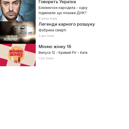
Говорить Україна
Близнючок народила - одну
підмінили: що покаже ДНК?
4 роки тому
Легенди карного розшуку
Фабрика смерті
2 дні тому
Міняю жінку
16
Випуск 12 - Кривий Ріг – Київ
1 рік тому
олос Казахстана
Голос Казахстана. Діти
23, Музичні, Талант-шоу
2023, Музичні, Діти, Талант-шоу
узика заради перемоги
Вгадай мелодію