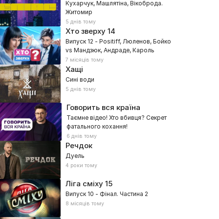
Кухарчук, Машлятіна, Вікоброда.
Житомир
5 днів тому
Хто зверху
14
Випуск 12 - Positiff, Люленов, Бойко
vs Мандзюк, Андраде, Кароль
7 місяців тому
Хащі
Сині води
5 днів тому
Говорить вся країна
Таємне відео! Хто вбивця? Секрет
фатального кохання!
6 днів тому
Речдок
Дуель
4 роки тому
Ліга сміху
15
Випуск 10 - Фінал. Частина 2
8 місяців тому