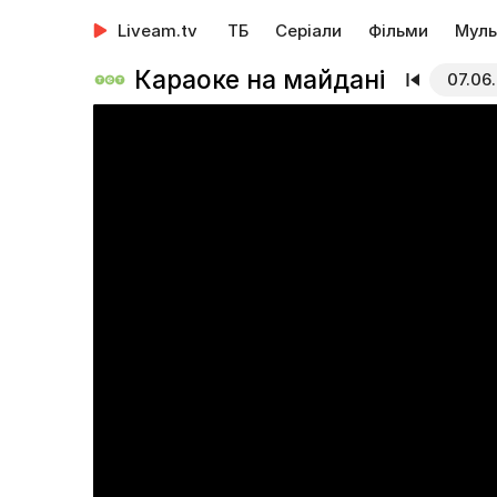
Liveam.tv
ТБ
Серіали
Фільми
Муль
Караоке на майдані
07.06