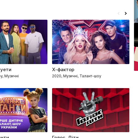
дуети
Х-фактор
Г
у, Музичні
2020, Музичні, Талант-шоу
20
анти
Голос. Діти
М