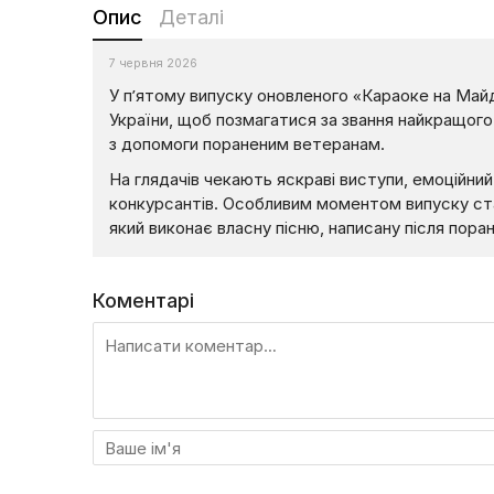
Опис
Деталі
7 червня 2026
У п’ятому випуску оновленого «Караоке на Майда
України, щоб позмагатися за звання найкращого 
з допомоги пораненим ветеранам.
На глядачів чекають яскраві виступи, емоційний 
конкурсантів. Особливим моментом випуску ста
який виконає власну пісню, написану після пора
Коментарі