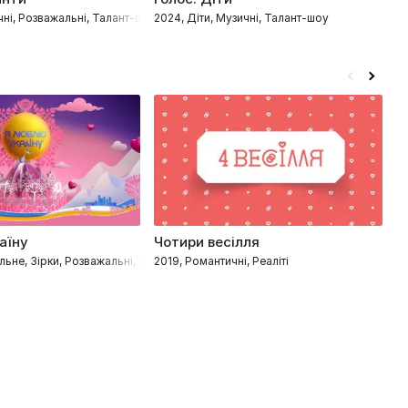
ичні, Розважальні, Талант-шоу, Танцювальні
2024, Діти, Музичні, Талант-шоу
20
аїну
Чотири весілля
М
льне, Зірки, Розважальні, Пізнавальні
2019, Романтичні, Реаліті
20