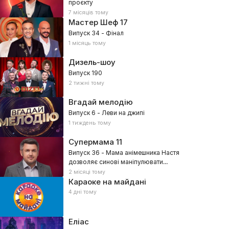
проєкту
7 місяців тому
Мастер Шеф
17
Випуск 34 - Фінал
1 місяць тому
Дизель-шоу
Випуск 190
2 тижні тому
Вгадай мелодію
Випуск 6 - Леви на джипі
1 тиждень тому
Супермама
11
Випуск 36 - Мама анімешника Настя
дозволяє синові маніпулювати
собою?
2 місяці тому
Караоке на майдані
4 дні тому
Еліас