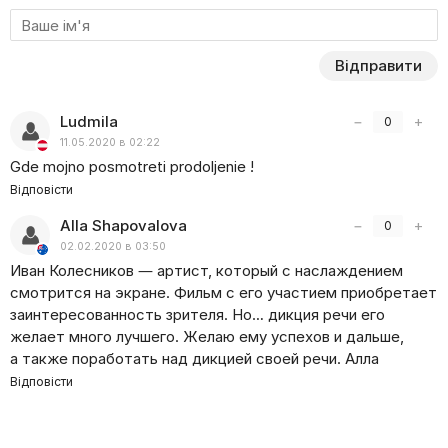
звернули увагу на взаємини між героями, їхні емоції
та почуття. У серіалі поменшало екшен-сцен, зате
стосунки персонажів перейняті великою часткою
Відправити
драматизму і трагізму. Герої зіткнулися з величезними
труднощами та змінами, що спричинило зміни в їхніх
Ludmila
−
+
характерах та вчинках.
0
11.05.2020 в 02:22
Дивіться другий сезон серіалу «Спокуса» на нашому
Gde mojno posmotreti prodoljenie !
сайті Liveam.TV!
Відповісти
Alla Shapovalova
−
+
0
02.02.2020 в 03:50
Иван Колесников — артист, который с наслаждением
смотрится на экране. Фильм с его участием приобретает
заинтересованность зрителя. Но… дикция речи его
желает много лучшего. Желаю ему успехов и дальше,
а также поработать над дикцией своей речи. Алла
Відповісти