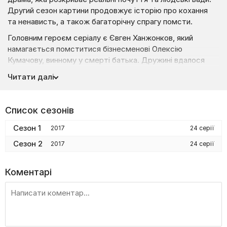
Другий сезон картини продовжує історію про кохання
та ненависть, а також багаторічну спрагу помсти.
Головним героєм серіалу є Євген Ханжонков, який
намагається помститися бізнесменові Олексію
Кумачову, винному у смерті батька. Дружині вдалося
домогтися арешту олігарха за підозрою в ухиленні від
Читати далі
сплати податків. Разом із Кумачовим за ґрати вирушила і
його дружина Інна, яка колись була коханою Євгена.
Хлопець не зміг пробачити дівчині її зраду, але чи піде він
Список сезонів
до кінця, щоб повністю зруйнувати її життя?
Сезон 1
2017
24 серії
Сезон 2
2017
24 серії
У другому сезоні буде більше психологічних
драм, більше драматизму та трагізму
Коментарі
у відносинах між персонажами.
Сергій Терещук,
режисер
Творці картини заявляють, що у другому сезоні вони