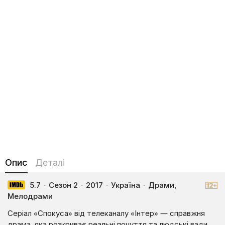
Опис
Деталі
5.7
·
Сезон 2
·
2017
·
Україна
·
Драми,
Мелодрами
Серіал «Спокуса» від телеканалу «Інтер» — справжня
драма, яка розкриває реальні почуття та людські вади.