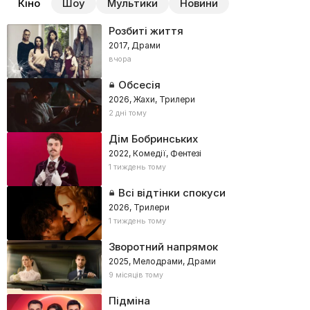
Кіно
Шоу
Мультики
Новини
Розбиті життя
2017, Драми
вчора
Обсесія
2026, Жахи, Трилери
2 дні тому
Дім Бобринських
2022, Комедії, Фентезі
1 тиждень тому
Всі відтінки спокуси
2026, Трилери
1 тиждень тому
Зворотний напрямок
2025, Мелодрами, Драми
9 місяців тому
Підміна