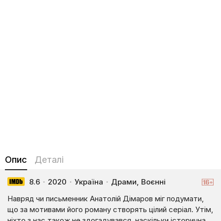
Опис
Деталі
8.6
·
2020
·
Україна
·
Драми, Воєнні
Навряд чи письменник Анатолій Дімаров міг подумати,
що за мотивами його роману створять цілий серіал. Утім,
ніхто з нас також не здогадувався, наскільки історична