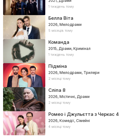
2021, Драми
1 тиждень тому
Белла Віта
2026, Мелодрами
5 місяців тому
Команда
2015, Драми, Кримінал
1 тиждень тому
Підміна
2026, Мелодрами, Трилери
2 місяці тому
Сліпа 8
2026, Містичні, Драми
2 місяці тому
Ромео і Джульєтта з Черкас 4
2026, Комедії, Сімейні
4 місяці тому