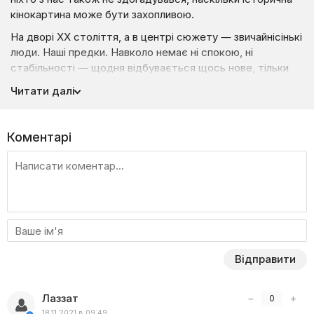
кінокартина може бути захопливою.
На дворі ХХ століття, а в центрі сюжету — звичайнісінькі
люди. Наші предки. Навколо немає ні спокою, ні
стабільності — щодня відбувається щось нове, тільки
й встигай звикнути. Страшна Перша світова війна,
Читати далі
революція, нова влада — кожен сприймає зміни по-
різному. Утім, хоче лише одного — просто робити те,
що звик, любити й вихоплювати в життя маленькі уривки
Коментарі
щастя. Хіба це так багато? Хіба нереально?
У кожному епізоді ви побачите історію одного з героїв,
яка нікого не залишить байдужим. Це як увімкнути відео,
а насправді — перемотати час назад і подивитися
на драматизм доль. Як вони витримали той непростий
період, які цінності в них були на першому місці та чому
наше покоління дуже з ними схоже? Дізнаєтеся
Відправити
в українській стрічці від телеканал «СТБ» — «І будуть
люди».
Лаззат
−
+
0
18.11.2021 в 09:49