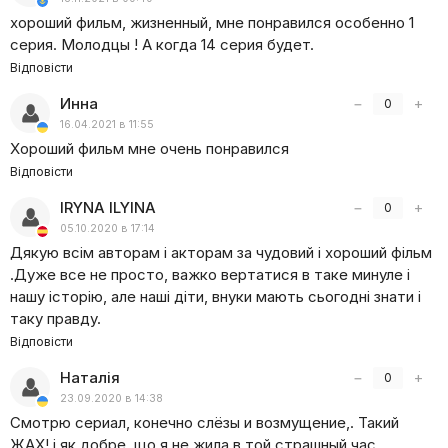
хороший фильм, жизненный, мне понравился особенно 1
серия. Молодцы ! А когда 14 серия будет.
Відповісти
Инна
−
+
0
16.04.2021 в 11:55
Хороший фильм мне очень понравился
Відповісти
IRYNA ILYINA
−
+
0
05.10.2020 в 17:14
Дякую всім авторам і акторам за чудовий і хороший фільм
.Дуже все не просто, важко вертатися в таке минуле і
нашу історію, але наші діти, внуки мають сьогодні знати і
таку правду.
Відповісти
Наталiя
−
+
0
23.09.2020 в 14:38
Смотрю сериал, конечно слёзы и возмущение,. Такий
ЖАХ! i як добре, що я не жила в той страшный час