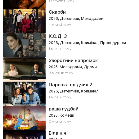
1 тиждень тому
Скарби
2026, Детективи, Мелодрами
4 місяці тому
К.О.Д. 3
2026, Детективи, Кримінал, Процедурали
1 місяць тому
Зворотний напрямок
2025, Мелодрами, Драми
9 місяців тому
Парочка слідчих 2
2026, Детективи, Кримінал
1 місяць тому
раша гудбай
2025, Комедії
2 місяці тому
Біла ніч