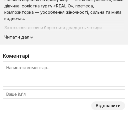
дівчина, солістка гурту «REAL O», поетеса,
композиторка — уособлення жіночності, сильна та мила
водночас.
За кохання дівчини борються двадцять чотири
претенденти з різних куточків країни: чоловіки, різні
Читати далі
за характером, темпераментом, зі своїми уявленнями
про справжнє кохання.
Кожен випуск шоу присвячений побаченню Аліни
Коментарі
з чоловіком, який пройшов для цього попереднє змагання
з іншими конкурентами.
«Я завжди була оточена залицяннями чоловіків, —
ділиться спогадами Аліна, — і хочу, щоб місце поряд зі
мною посіла цілеспрямована та цікава людина». З усіх
чоловіків-суперників обрати одного головній героїні
допомагає ведуча проекту — Сніжана Єгорова.
Відправити
Шоу «Герої та Коханці» —
це романтика, справжні
пристрасті, інтриги, змагання, адреналін і кохання!