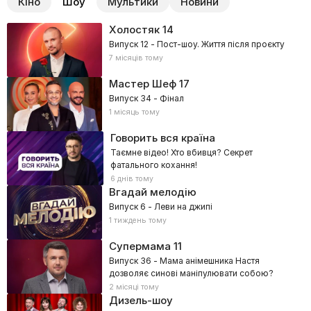
Кіно
Шоу
Мультики
Новини
Холостяк
14
Випуск 12 - Пост-шоу. Життя після проєкту
7 місяців тому
Мастер Шеф
17
Випуск 34 - Фінал
1 місяць тому
Говорить вся країна
Таємне відео! Хто вбивця? Секрет
фатального кохання!
6 днів тому
Вгадай мелодію
Випуск 6 - Леви на джипі
1 тиждень тому
Супермама
11
Випуск 36 - Мама анімешника Настя
дозволяє синові маніпулювати собою?
2 місяці тому
Дизель-шоу