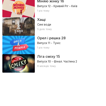
Міняю жінку
16
Випуск 12 - Кривий Ріг – Київ
1 рік тому
Хащі
Сині води
5 днів тому
Орел і решка
28
Випуск 11 - Туніс
1 рік тому
Ліга сміху
15
Випуск 10 - Фінал. Частина 2
8 місяців тому