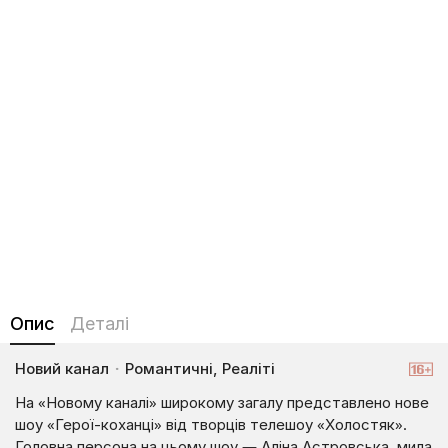
Опис
Деталі
Новий канал
·
Романтичні, Реаліті
На «Новому каналі» широкому загалу представлено нове
шоу «Герої-коханці» від творців телешоу «Холостяк».
Головна персона на цьому шоу — Аліна Астровська, мила