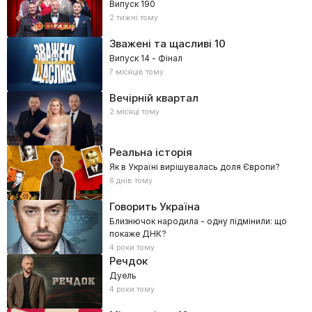
Випуск 190
2 тижні тому
Зважені та щасливі
10
Випуск 14 - Фінал
7 місяців тому
Вечірній квартал
2 місяці тому
Реальна історія
Як в Україні вирішувалась доля Європи?
6 днів тому
Говорить Україна
Близнючок народила - одну підмінили: що
покаже ДНК?
4 роки тому
Речдок
Дуель
4 роки тому