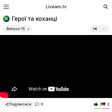
Liveam.tv
Герої та коханці
Випуск 15
Поділитися
0
3
2