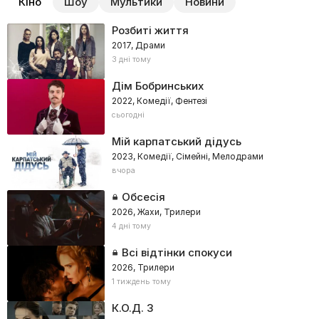
Кіно
Шоу
Мультики
Новини
Розбиті життя
2017, Драми
3 дні тому
Дім Бобринських
2022, Комедії, Фентезі
сьогодні
Мій карпатський дідусь
2023, Комедії, Сімейні, Мелодрами
вчора
Обсесія
2026, Жахи, Трилери
4 дні тому
Всі відтінки спокуси
2026, Трилери
1 тиждень тому
К.О.Д. 3