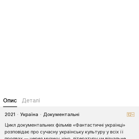
Опис
Деталі
2021
·
Україна
·
Документальні
Цикл документальних фільмів «Фантастичні українці»
розповідає про сучасну українську культуру у всіх її
проявах — через музику, кіно, літературу чи візуальне