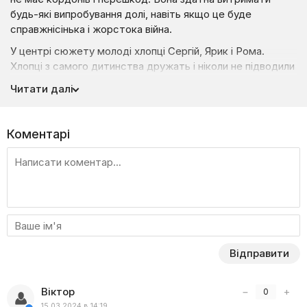
будь-які випробування долі, навіть якщо це буде
справжнісінька і жорстока війна.
У центрі сюжету молоді хлопці Сергій, Ярик і Рома.
Хлопці з самого дитинства дружать і ніколи не підводили
один одного. У них також є ще четвертий товариш, який
Читати далі
служить у лавах ЗСУ і перебуває на нулі. Напередодні
його дня народження весела трійця вирішує зробити
сюрприз другові і вирушають відвідати його в одній із
Коментарі
найгарячіших точок бойових дій.
Так, Сергій, Ярик і Роман вирушають у легковажну,
азартну і непередбачувану подорож із рідної Одеси
до Миколаєва. Їхній шлях прокладається через
деокуповані села і веде безпосередньо в епіцентр подій
на фронті. Дорогою на передову герої потрапляють
у різні пригоди, які з кожним новим кілометром стають
Відправити
дедалі небезпечнішими. Чоловіки відкривають для себе
справжнє обличчя війни та глибокі рани, які вона залишає,
а також зустрічають неймовірних людей, які змінюють їх
Віктор
−
+
0
назавжди.
15.03.2024 в 14:19