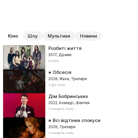
Кіно
Шоу
Мультики
Новини
Розбиті життя
2017, Драми
вчора
Обсесія
2026, Жахи, Трилери
2 дні тому
Дім Бобринських
2022, Комедії, Фентезі
1 тиждень тому
Всі відтінки спокуси
2026, Трилери
1 тиждень тому