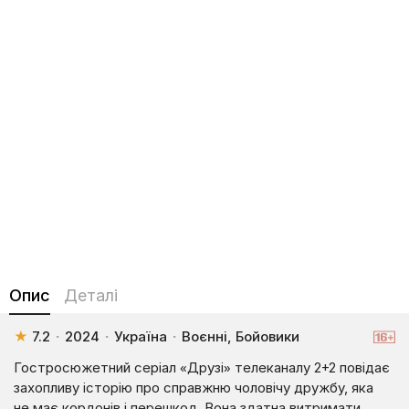
Опис
Деталі
★
7.2
·
2024
·
Україна
·
Воєнні, Бойовики
Гостросюжетний серіал «Друзі» телеканалу 2+2 повідає
захопливу історію про справжню чоловічу дружбу, яка
не має кордонів і перешкод. Вона здатна витримати