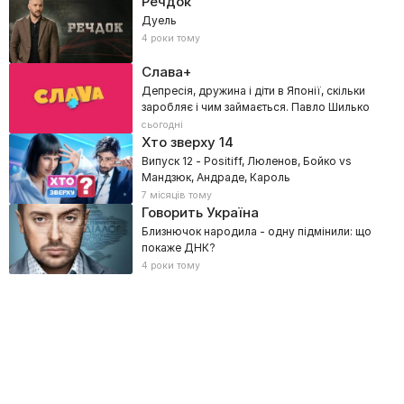
Речдок
Дуель
4 роки тому
Слава+
Депресія, дружина і діти в Японії, скільки
заробляє і чим займається. Павло Шилько
сьогодні
Хто зверху
14
Випуск 12 - Positiff, Люленов, Бойко vs
Мандзюк, Андраде, Кароль
7 місяців тому
Говорить Україна
Близнючок народила - одну підмінили: що
покаже ДНК?
4 роки тому