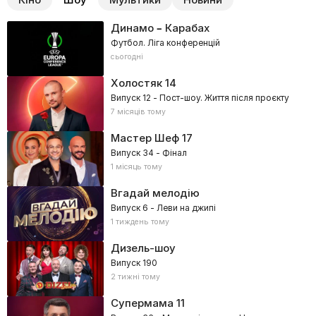
Динамо – Карабах
Футбол. Ліга конференцій
сьогодні
Холостяк
14
Випуск 12 - Пост-шоу. Життя після проєкту
7 місяців тому
Мастер Шеф
17
Випуск 34 - Фінал
1 місяць тому
Вгадай мелодію
Випуск 6 - Леви на джипі
1 тиждень тому
Дизель-шоу
Випуск 190
2 тижні тому
Супермама
11