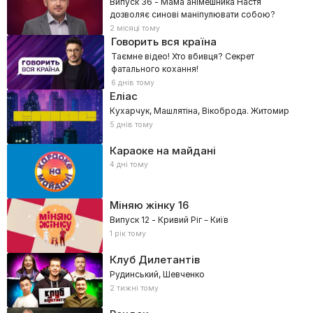
Випуск 36 - Мама анімешника Настя
дозволяє синові маніпулювати собою?
2 місяці тому
Говорить вся країна
Таємне відео! Хто вбивця? Секрет
фатального кохання!
6 днів тому
Еліас
Кухарчук, Машлятіна, Вікоброда. Житомир
5 днів тому
Караоке на майдані
4 дні тому
Міняю жінку
16
Випуск 12 - Кривий Ріг – Київ
1 рік тому
Клуб Дилетантів
Рудинський, Шевченко
2 тижні тому