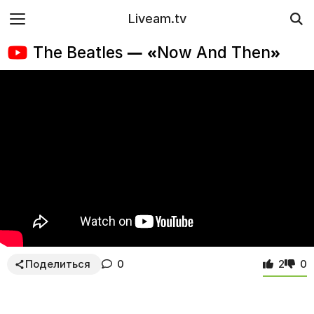
Liveam.tv
The Beatles — «Now And Then»
Поделиться
0
2
0