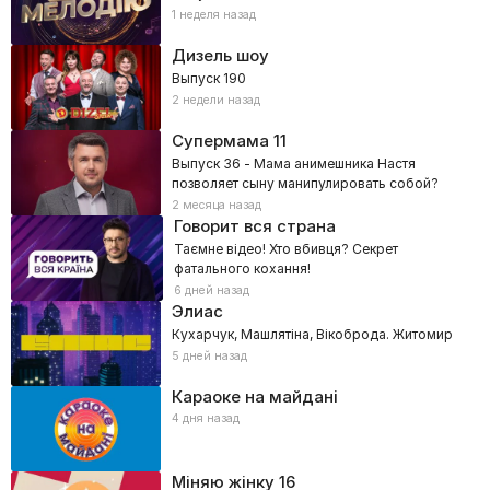
1 неделя назад
Дизель шоу
Выпуск 190
2 недели назад
Супермама
11
Выпуск 36 - Мама анимешника Настя
позволяет сыну манипулировать собой?
2 месяца назад
Говорит вся страна
Таємне відео! Хто вбивця? Секрет
фатального кохання!
6 дней назад
Элиас
Кухарчук, Машлятіна, Вікоброда. Житомир
5 дней назад
Караоке на майдані
4 дня назад
Міняю жінку
16