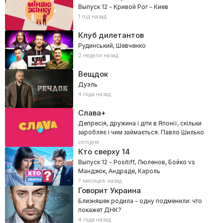
Выпуск 12 - Кривой Рог – Киев
1 год назад
Клуб дилетантов
Рудинський, Шевченко
2 недели назад
Вещдок
Дуэль
4 года назад
Слава+
Депресія, дружина і діти в Японії, скільки
заробляє і чим займається. Павло Шилько
сегодня
Кто сверху
14
Выпуск 12 - Positiff, Люленов, Бойко vs
Мандзюк, Андраде, Кароль
7 месяцев назад
Говорит Украина
Близняшек родила – одну подменили: что
покажет ДНК?
4 года назад