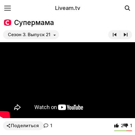
Liveam.tv
Супермама
Сезон 3. Выпуск 21
Поделиться
1
2
1