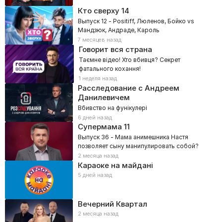
Кто сверху
14
Выпуск 12 - Positiff, Люленов, Бойко vs
Мандзюк, Андраде, Кароль
7 месяцев назад
Говорит вся страна
Таємне відео! Хто вбивця? Секрет
фатального кохання!
1 неделя назад
Расследование с Андреем
Данилевичем
Вбивство на фунікулері
6 дней назад
Супермама
11
Выпуск 36 - Мама анимешника Настя
позволяет сыну манипулировать собой?
2 месяца назад
Караоке на майдані
5 дней назад
Вечерний Квартал
2 месяца назад