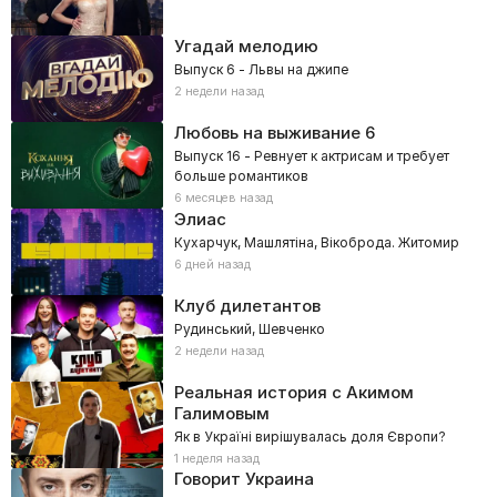
Угадай мелодию
Выпуск 6 - Львы на джипе
2 недели назад
Любовь на выживание
6
Выпуск 16 - Ревнует к актрисам и требует
больше романтиков
6 месяцев назад
Элиас
Кухарчук, Машлятіна, Вікоброда. Житомир
6 дней назад
Клуб дилетантов
Рудинський, Шевченко
2 недели назад
Реальная история с Акимом
Галимовым
Як в Україні вирішувалась доля Європи?
1 неделя назад
Говорит Украина