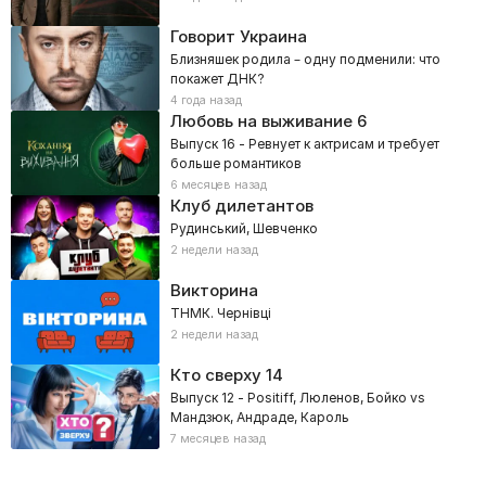
Говорит Украина
Близняшек родила – одну подменили: что
покажет ДНК?
4 года назад
Любовь на выживание
6
Выпуск 16 - Ревнует к актрисам и требует
больше романтиков
6 месяцев назад
Клуб дилетантов
Рудинський, Шевченко
2 недели назад
Викторина
ТНМК. Чернівці
2 недели назад
Кто сверху
14
Выпуск 12 - Positiff, Люленов, Бойко vs
Мандзюк, Андраде, Кароль
7 месяцев назад