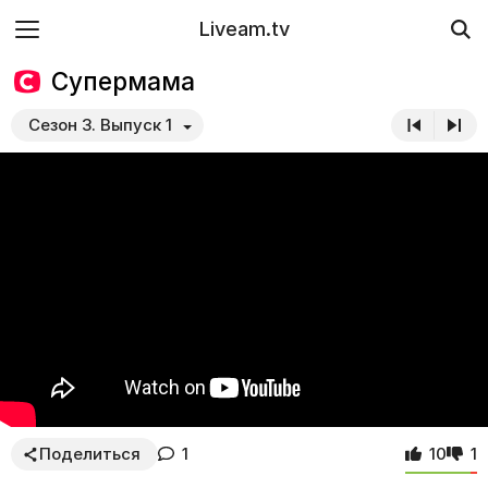
Liveam.tv
Супермама
Сезон 3. Выпуск 1
Поделиться
1
10
1