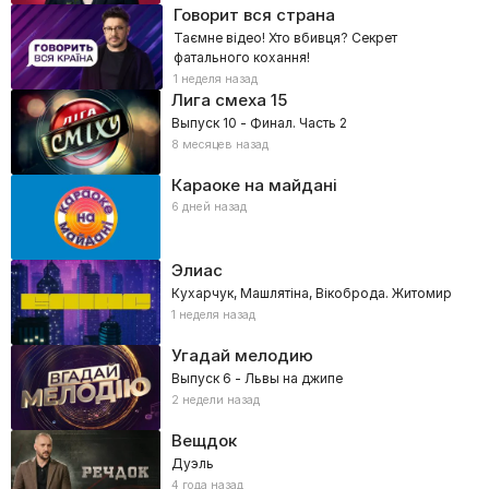
Говорит вся страна
Таємне відео! Хто вбивця? Секрет
фатального кохання!
1 неделя назад
Лига смеха
15
Выпуск 10 - Финал. Часть 2
8 месяцев назад
Караоке на майдані
6 дней назад
Элиас
Кухарчук, Машлятіна, Вікоброда. Житомир
1 неделя назад
Угадай мелодию
Выпуск 6 - Львы на джипе
2 недели назад
Вещдок
Дуэль
4 года назад